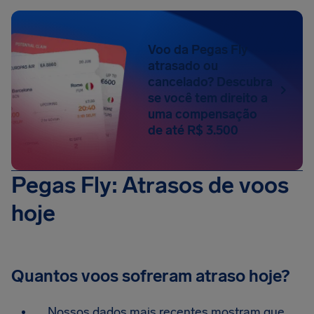
Voo da Pegas Fly
atrasado ou
cancelado? Descubra
se você tem direito a
uma compensação
de até R$ 3.500
Pegas Fly: Atrasos de voos
hoje
Quantos voos sofreram atraso hoje?
Nossos dados mais recentes mostram que,