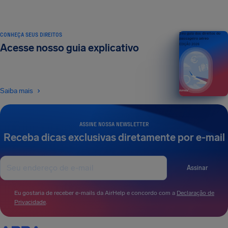
CONHEÇA SEUS DIREITOS
Seu guia dos direitos do
passageiro aéreo
Acesse nosso guia explicativo
EDIÇÃO 2026
Saiba mais
ASSINE NOSSA NEWSLETTER
Receba dicas exclusivas diretamente por e-mail
Assinar
Eu gostaria de receber e-mails da AirHelp e concordo com a
Declaração de
Privacidade
.