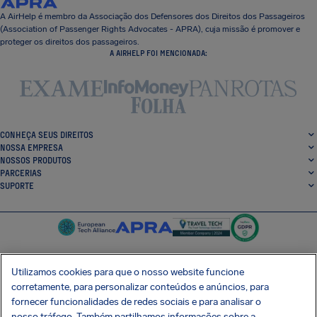
A AirHelp é membro da Associação dos Defensores dos Direitos dos Passageiros
(Association of Passenger Rights Advocates - APRA), cuja missão é promover e
proteger os direitos dos passageiros.
A AIRHELP FOI MENCIONADA:
CONHEÇA SEUS DIREITOS
NOSSA EMPRESA
NOSSOS PRODUTOS
PARCERIAS
SUPORTE
Utilizamos cookies para que o nosso website funcione
corretamente, para personalizar conteúdos e anúncios, para
SocialFacebook
SocialTwitter
SocialInstagram
SocialLinkedin
fornecer funcionalidades de redes sociais e para analisar o
nosso tráfego. Também partilhamos informações sobre a