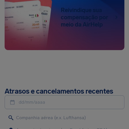
Reivindique sua
compensação por
meio da AirHelp
Atrasos e cancelamentos recentes
dd/mm/aaaa