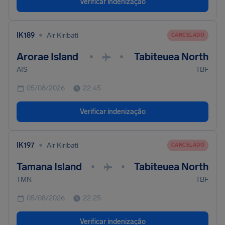
Verificar indenização
•
IK189
Air Kiribati
CANCELADO
Arorae Island
Tabiteuea North
•
•
AIS
TBF
05/08/2026
22:45
Verificar indenização
•
IK197
Air Kiribati
CANCELADO
Tamana Island
Tabiteuea North
•
•
TMN
TBF
05/08/2026
22:25
Verificar indenização