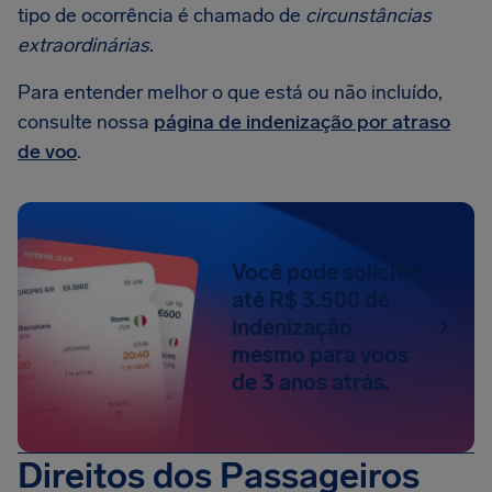
tipo de ocorrência é chamado de
circunstâncias
extraordinárias
.
Para entender melhor o que está ou não incluído,
consulte nossa
página de indenização por atraso
de voo
.
Você pode solicitar
até R$ 3.500 de
indenização
mesmo para voos
de 3 anos atrás.
Direitos dos Passageiros