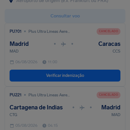
Consultar voo
•
PU701
Plus Ultra Lineas Aereas S. A.
CANCELADO
Madrid
Caracas
•
•
MAD
CCS
06/08/2026
11:00
Verificar indenização
•
PU221
Plus Ultra Lineas Aereas S. A.
CANCELADO
Cartagena de Indias
Madrid
•
•
CTG
MAD
05/08/2026
04:15