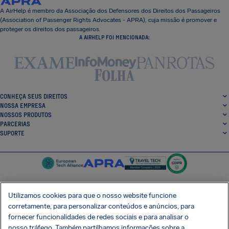
A AirHelp é membro da Associação dos Defensores dos Direitos dos Passageiros
(Association of Passenger Rights Advocates - APRA), cuja missão é promover e
proteger os direitos dos passageiros.
A AIRHELP FOI MENCIONADA:
CONHEÇA SEUS DIREITOS
NOSSA EMPRESA
NOSSOS PRODUTOS
PARCERIAS
SUPORTE
Utilizamos cookies para que o nosso website funcione
corretamente, para personalizar conteúdos e anúncios, para
SocialFacebook
SocialTwitter
SocialInstagram
SocialLinkedin
fornecer funcionalidades de redes sociais e para analisar o
nosso tráfego. Também partilhamos informações sobre a