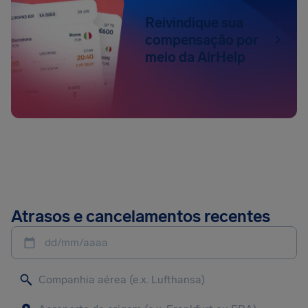
Reivindique sua
compensação por
meio da AirHelp
Atrasos e cancelamentos recentes
dd/mm/aaaa