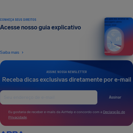
CONHEÇA SEUS DIREITOS
Seu guia dos direitos do
passageiro aéreo
Acesse nosso guia explicativo
EDIÇÃO 2026
Saiba mais
ASSINE NOSSA NEWSLETTER
Receba dicas exclusivas diretamente por e-mail
Assinar
Eu gostaria de receber e-mails da AirHelp e concordo com a
Declaração de
Privacidade
.