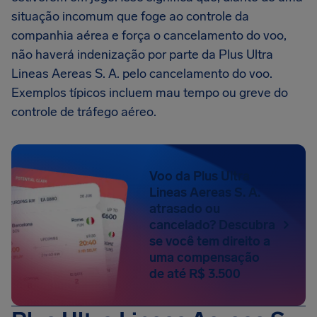
situação incomum que foge ao controle da
companhia aérea e força o cancelamento do voo,
não haverá indenização por parte da Plus Ultra
Lineas Aereas S. A. pelo cancelamento do voo.
Exemplos típicos incluem mau tempo ou greve do
controle de tráfego aéreo.
Voo da Plus Ultra
Lineas Aereas S. A.
atrasado ou
cancelado? Descubra
se você tem direito a
uma compensação
de até R$ 3.500