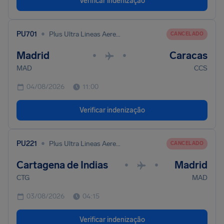
Verificar indenização
•
PU701
Plus Ultra Lineas Aereas S. A.
CANCELADO
Madrid
Caracas
•
•
MAD
CCS
04/08/2026
11:00
Verificar indenização
•
PU221
Plus Ultra Lineas Aereas S. A.
CANCELADO
Cartagena de Indias
Madrid
•
•
CTG
MAD
03/08/2026
04:15
Verificar indenização