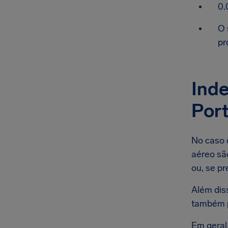
0.
O 
pr
Inde
Port
No caso 
aéreo são
ou, se pr
Além dis
também p
Em geral