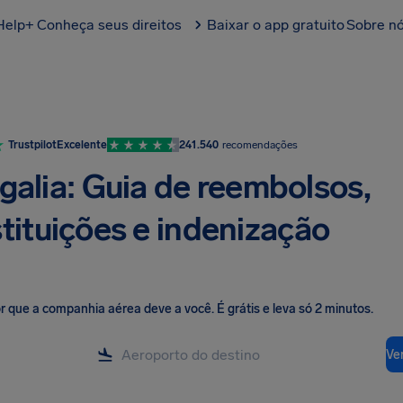
Help+
Conheça seus direitos
Baixar o app gratuito
Sobre n
Trustpilot
Excelente
241.540
recomendações
galia: Guia de reembolsos,
stituições e indenização
lor que a companhia aérea deve a você
.
É grátis e leva só 2 minutos.
Ver