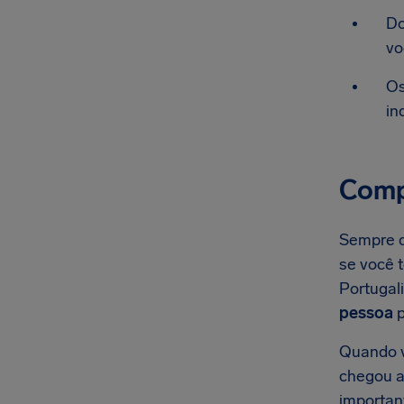
Do
vo
Os
in
Comp
Sempre qu
se você 
Portugal
pessoa
p
Quando v
chegou ao
importan