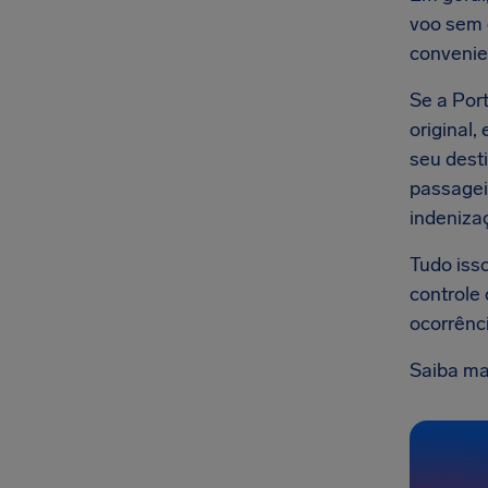
voo sem c
convenie
Se a Por
original,
seu dest
passagei
indenizaç
Tudo iss
controle
ocorrênc
Saiba ma