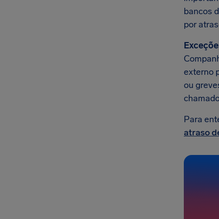
bancos d
por atra
Exceçõe
Companhi
externo 
ou greves
chamado
Para ent
atraso d