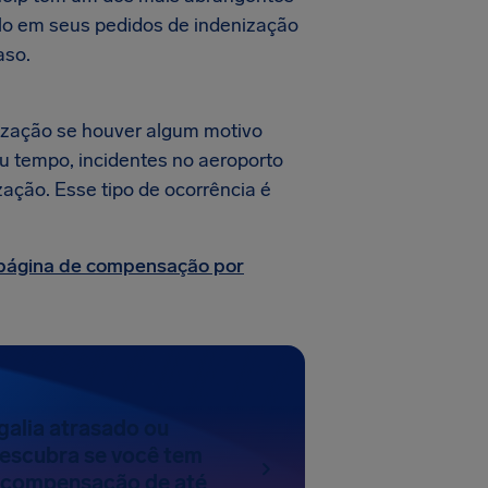
-lo em seus pedidos de indenização
aso.
ização se houver algum motivo
au tempo, incidentes no aeroporto
zação. Esse tipo de ocorrência é
página de compensação por
galia atrasado ou
escubra se você tem
a compensação de até