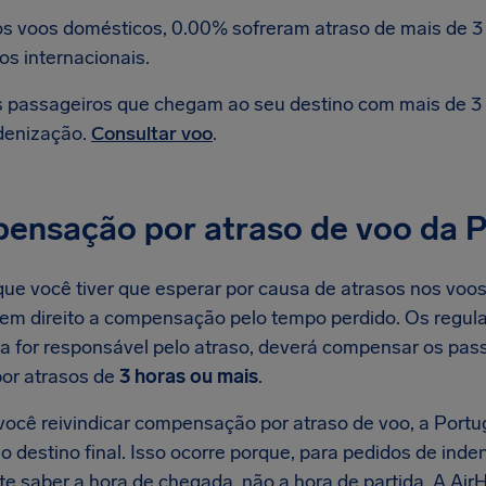
s voos domésticos, 0.00% sofreram atraso de mais de 3 
os internacionais.
 passageiros que chegam ao seu destino com mais de 3 h
denização.
Consultar voo
.
ensação por atraso de voo da P
e você tiver que esperar por causa de atrasos nos voos d
tem direito a compensação pelo tempo perdido. Os regul
ia for responsável pelo atraso, deverá compensar os pa
or atrasos de
3 horas ou mais
.
ocê reivindicar compensação por atraso de voo, a Portuga
 destino final. Isso ocorre porque, para pedidos de inde
te saber a hora de chegada, não a hora de partida. A Ai