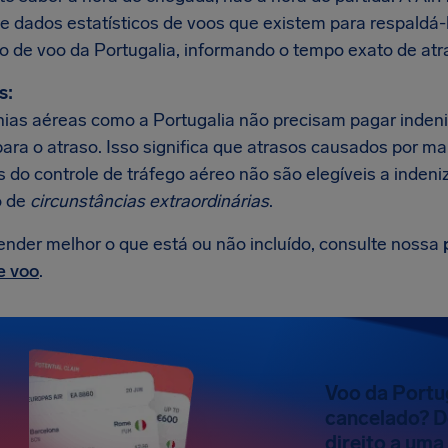
e dados estatísticos de voos que existem para respaldá
so de voo da Portugalia, informando o tempo exato de atr
s:
as aéreas como a Portugalia não precisam pagar inden
para o atraso. Isso significa que atrasos causados por m
 do controle de tráfego aéreo não são elegíveis a indeni
 de
circunstâncias extraordinárias
.
ender melhor o que está ou não incluído, consulte nossa
e voo
.
Voo da Portu
cancelado? D
direito a um