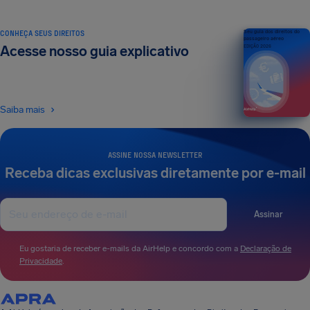
CONHEÇA SEUS DIREITOS
Seu guia dos direitos do
passageiro aéreo
Acesse nosso guia explicativo
EDIÇÃO 2026
Saiba mais
ASSINE NOSSA NEWSLETTER
Receba dicas exclusivas diretamente por e-mail
Assinar
Eu gostaria de receber e-mails da AirHelp e concordo com a
Declaração de
Privacidade
.