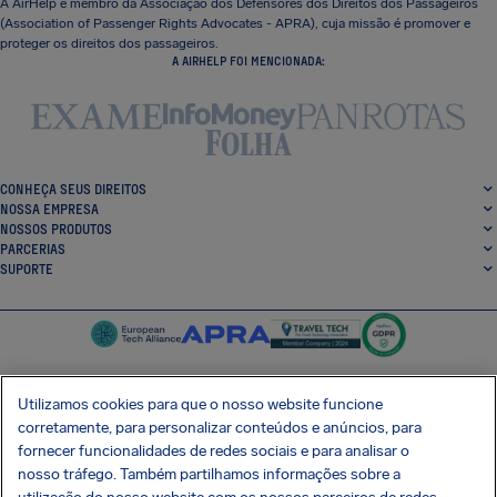
A AirHelp é membro da Associação dos Defensores dos Direitos dos Passageiros
(Association of Passenger Rights Advocates - APRA), cuja missão é promover e
proteger os direitos dos passageiros.
A AIRHELP FOI MENCIONADA:
CONHEÇA SEUS DIREITOS
NOSSA EMPRESA
NOSSOS PRODUTOS
PARCERIAS
SUPORTE
Utilizamos cookies para que o nosso website funcione
corretamente, para personalizar conteúdos e anúncios, para
SocialFacebook
SocialTwitter
SocialInstagram
SocialLinkedin
fornecer funcionalidades de redes sociais e para analisar o
nosso tráfego. Também partilhamos informações sobre a
BAIXE GRÁTIS NOSSO APP