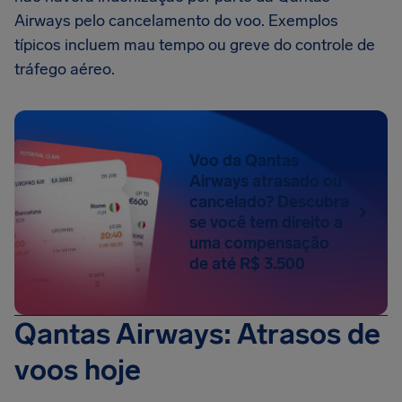
Airways pelo cancelamento do voo. Exemplos
típicos incluem mau tempo ou greve do controle de
tráfego aéreo.
Voo da Qantas
Airways atrasado ou
cancelado? Descubra
se você tem direito a
uma compensação
de até R$ 3.500
Qantas Airways: Atrasos de
voos hoje