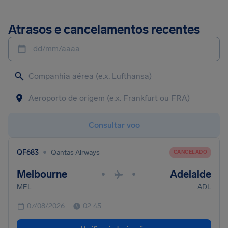
Atrasos e cancelamentos recentes
dd/mm/aaaa
Consultar voo
•
QF683
Qantas Airways
CANCELADO
Melbourne
Adelaide
•
•
MEL
ADL
07/08/2026
02:45