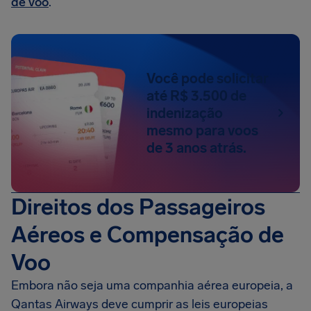
de voo
.
Você pode solicitar
até R$ 3.500 de
indenização
mesmo para voos
de 3 anos atrás.
Direitos dos Passageiros
Aéreos e Compensação de
Voo
Embora não seja uma companhia aérea europeia, a
Qantas Airways deve cumprir as leis europeias