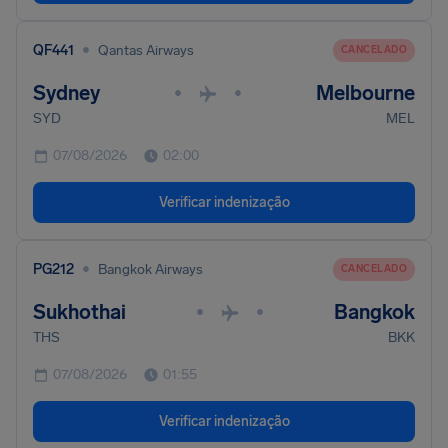
•
QF441
Qantas Airways
CANCELADO
Sydney
Melbourne
•
•
SYD
MEL
07/08/2026
02:00
Verificar indenização
•
PG212
Bangkok Airways
CANCELADO
Sukhothai
Bangkok
•
•
THS
BKK
07/08/2026
01:55
Verificar indenização