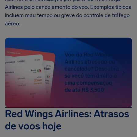
Airlines pelo cancelamento do voo. Exemplos típicos
incluem mau tempo ou greve do controle de tráfego
aéreo.
Voo da Red Wings
Airlines atrasado ou
cancelado? Descubra
se você tem direito a
uma compensação
de até R$ 3.500
Red Wings Airlines: Atrasos
de voos hoje