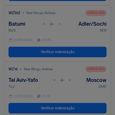
•
WZ562
Red Wings Airlines
CANCELADO
Batumi
Adler/Sochi
•
•
BUS
AER
07/08/2026
23:05
Verificar indenização
•
WZ16
Red Wings Airlines
CANCELADO
Tel Aviv-Yafo
Moscow
•
•
TLV
DME
07/08/2026
21:15
Verificar indenização