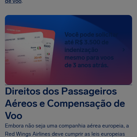
de voo
.
Você pode solicitar
até R$ 3.500 de
indenização
mesmo para voos
de 3 anos atrás.
Direitos dos Passageiros
Aéreos e Compensação de
Voo
Embora não seja uma companhia aérea europeia, a
Red Wings Airlines deve cumprir as leis europeias