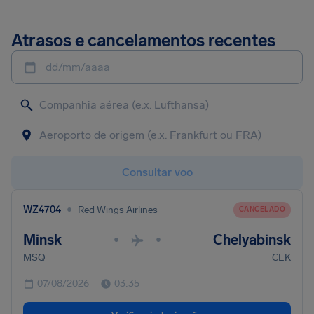
Atrasos e cancelamentos recentes
dd/mm/aaaa
Consultar voo
•
WZ4704
Red Wings Airlines
CANCELADO
Minsk
Chelyabinsk
•
•
MSQ
CEK
07/08/2026
03:35