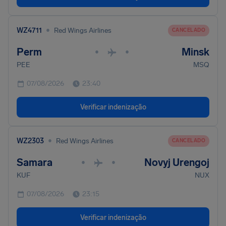
•
WZ4711
Red Wings Airlines
CANCELADO
Perm
Minsk
•
•
PEE
MSQ
07/08/2026
23:40
Verificar indenização
•
WZ2303
Red Wings Airlines
CANCELADO
Samara
Novyj Urengoj
•
•
KUF
NUX
07/08/2026
23:15
Verificar indenização