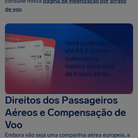
consulte nossa
página de indenização por atraso
de voo
.
Você pode solicitar
até R$ 3.500 de
indenização
mesmo para voos
de 3 anos atrás.
Direitos dos Passageiros
Aéreos e Compensação de
Voo
Embora não seja uma companhia aérea europeia, a