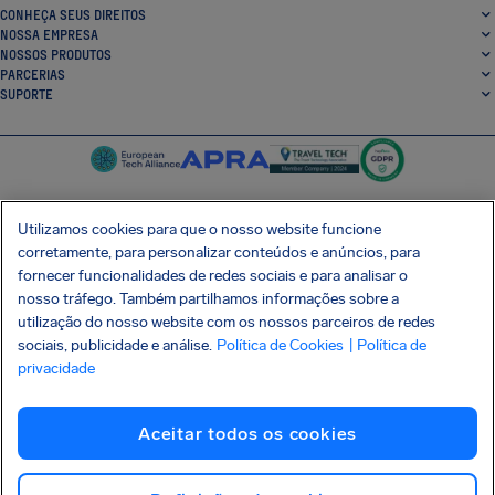
CONHEÇA SEUS DIREITOS
NOSSA EMPRESA
NOSSOS PRODUTOS
PARCERIAS
SUPORTE
Utilizamos cookies para que o nosso website funcione
corretamente, para personalizar conteúdos e anúncios, para
SocialFacebook
SocialTwitter
SocialInstagram
SocialLinkedin
fornecer funcionalidades de redes sociais e para analisar o
nosso tráfego. Também partilhamos informações sobre a
BAIXE GRÁTIS NOSSO APP
utilização do nosso website com os nossos parceiros de redes
sociais, publicidade e análise.
Política de Cookies
| Política de
privacidade
Termos e Condições
Política de Privacidade
Cookies
Imprint
Aceitar todos os cookies
Ataque à cadeia de suprimentos Shai-Hulud
Desistir do contrato