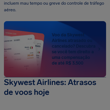
incluem mau tempo ou greve do controle de tráfego
aéreo.
Voo da Skywest
Airlines atrasado ou
cancelado? Descubra
se você tem direito a
uma compensação
de até R$ 3.500
Skywest Airlines: Atrasos
de voos hoje