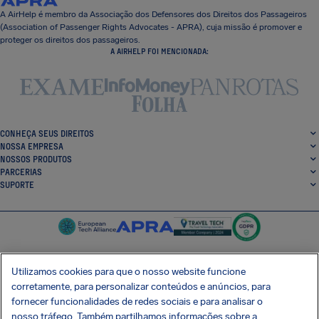
A AirHelp é membro da Associação dos Defensores dos Direitos dos Passageiros
(Association of Passenger Rights Advocates - APRA), cuja missão é promover e
proteger os direitos dos passageiros.
A AIRHELP FOI MENCIONADA:
CONHEÇA SEUS DIREITOS
NOSSA EMPRESA
NOSSOS PRODUTOS
PARCERIAS
SUPORTE
Utilizamos cookies para que o nosso website funcione
corretamente, para personalizar conteúdos e anúncios, para
SocialFacebook
SocialTwitter
SocialInstagram
SocialLinkedin
fornecer funcionalidades de redes sociais e para analisar o
nosso tráfego. Também partilhamos informações sobre a