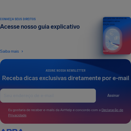
CONHEÇA SEUS DIREITOS
Seu guia dos direitos do
passageiro aéreo
Acesse nosso guia explicativo
EDIÇÃO 2026
Saiba mais
ASSINE NOSSA NEWSLETTER
Receba dicas exclusivas diretamente por e-mail
Assinar
Eu gostaria de receber e-mails da AirHelp e concordo com a
Declaração de
Privacidade
.