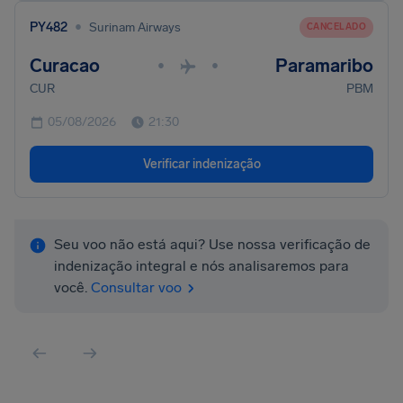
•
PY482
Surinam Airways
CANCELADO
Curacao
Paramaribo
•
•
CUR
PBM
05/08/2026
21:30
Verificar indenização
Seu voo não está aqui? Use nossa verificação de
indenização integral e nós analisaremos para
você.
Consultar voo