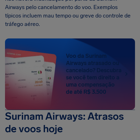
Airways pelo cancelamento do voo. Exemplos
típicos incluem mau tempo ou greve do controle de
tráfego aéreo.
Voo da Surinam
Airways atrasado ou
cancelado? Descubra
se você tem direito a
uma compensação
de até R$ 3.500
Surinam Airways: Atrasos
de voos hoje