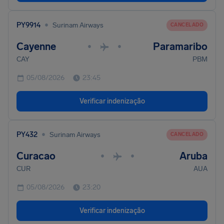
•
PY9914
Surinam Airways
CANCELADO
Cayenne
Paramaribo
•
•
CAY
PBM
05/08/2026
23:45
Verificar indenização
•
PY432
Surinam Airways
CANCELADO
Curacao
Aruba
•
•
CUR
AUA
05/08/2026
23:20
Verificar indenização