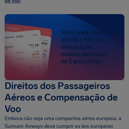
de voo
.
Você pode solicitar
até R$ 3.500 de
indenização
mesmo para voos
de 3 anos atrás.
Direitos dos Passageiros
Aéreos e Compensação de
Voo
Embora não seja uma companhia aérea europeia, a
Surinam Airways deve cumprir as leis europeias