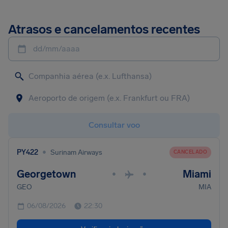
Atrasos e cancelamentos recentes
dd/mm/aaaa
Consultar voo
•
PY422
Surinam Airways
CANCELADO
Georgetown
Miami
•
•
GEO
MIA
06/08/2026
22:30