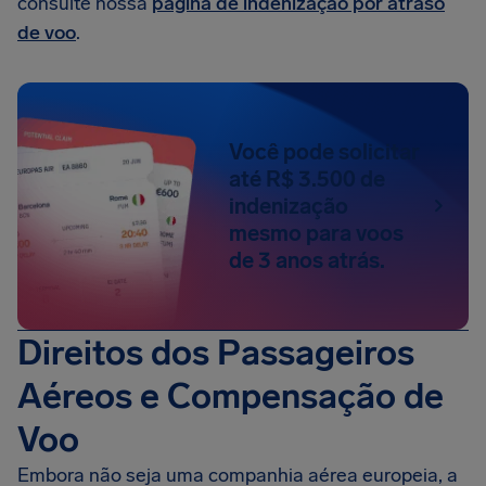
consulte nossa
página de indenização por atraso
de voo
.
Você pode solicitar
até R$ 3.500 de
indenização
mesmo para voos
de 3 anos atrás.
Direitos dos Passageiros
Aéreos e Compensação de
Voo
Embora não seja uma companhia aérea europeia, a