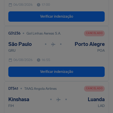
06/08/2026
17:00
Verificar indenização
•
G31236
Gol Linhas Aereas S.A.
CANCELADO
São Paulo
Porto Alegre
•
•
GRU
POA
06/08/2026
16:55
Verificar indenização
•
DT541
TAAG Angola Airlines
CANCELADO
Kinshasa
Luanda
•
•
FIH
LAD