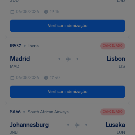
SDD
LAD
06/08/2026
19:15
Verificar indenização
•
IB537
Iberia
CANCELADO
Madrid
Lisbon
•
•
MAD
LIS
06/08/2026
17:40
Verificar indenização
•
SA66
South African Airways
CANCELADO
Johannesburg
Lusaka
•
•
JNB
LUN