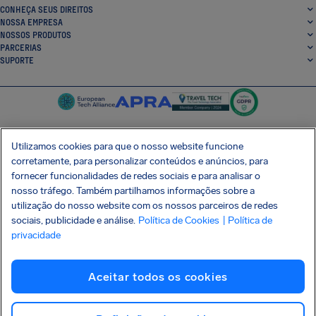
CONHEÇA SEUS DIREITOS
NOSSA EMPRESA
NOSSOS PRODUTOS
PARCERIAS
SUPORTE
Utilizamos cookies para que o nosso website funcione
corretamente, para personalizar conteúdos e anúncios, para
SocialFacebook
SocialTwitter
SocialInstagram
SocialLinkedin
fornecer funcionalidades de redes sociais e para analisar o
nosso tráfego. Também partilhamos informações sobre a
BAIXE GRÁTIS NOSSO APP
utilização do nosso website com os nossos parceiros de redes
sociais, publicidade e análise.
Política de Cookies
| Política de
privacidade
Termos e Condições
Política de Privacidade
Cookies
Imprint
Aceitar todos os cookies
Ataque à cadeia de suprimentos Shai-Hulud
Desistir do contrato