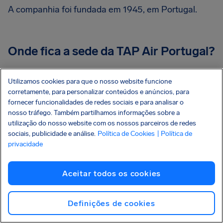
A companhia foi fundada em 1945, em Portugal.
Onde fica a sede da TAP Air Portugal?
A sede corporativa da TAP Air Portugal está
Utilizamos cookies para que o nosso website funcione
localizada em Lisboa, Portugal. Seus principais
corretamente, para personalizar conteúdos e anúncios, para
centros de operação são o Aeroporto de Lisboa e o
fornecer funcionalidades de redes sociais e para analisar o
nosso tráfego. Também partilhamos informações sobre a
Aeroporto do Porto.
utilização do nosso website com os nossos parceiros de redes
sociais, publicidade e análise.
Política de Cookies
| Política de
privacidade
Aceitar todos os cookies
Atrasos e cancelamentos recentes
Definições de cookies
dd/mm/aaaa