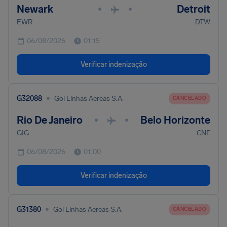
Newark
Detroit
•
•
EWR
DTW
06/08/2026
01:15
Verificar indenização
•
G32088
Gol Linhas Aereas S.A.
CANCELADO
Rio De Janeiro
Belo Horizonte
•
•
GIG
CNF
06/08/2026
01:00
Verificar indenização
•
G31380
Gol Linhas Aereas S.A.
CANCELADO