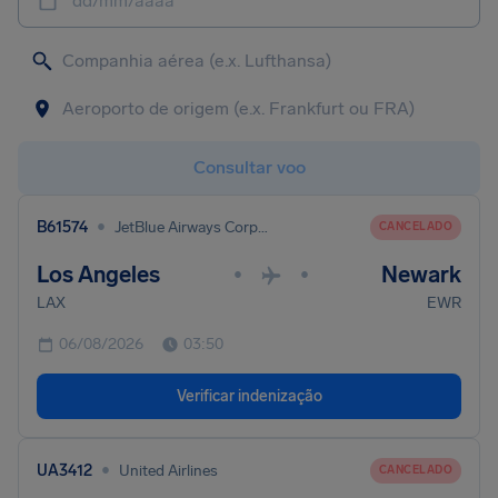
dd/mm/aaaa
Consultar voo
•
B61574
JetBlue Airways Corporation
CANCELADO
Los Angeles
Newark
•
•
LAX
EWR
06/08/2026
03:50
Verificar indenização
•
UA3412
United Airlines
CANCELADO