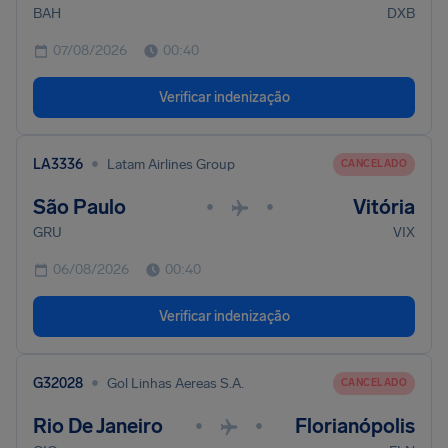
BAH
DXB
07/08/2026
00:40
Verificar indenização
•
LA3336
Latam Airlines Group
CANCELADO
São Paulo
Vitória
•
•
GRU
VIX
06/08/2026
00:40
Verificar indenização
•
G32028
Gol Linhas Aereas S.A.
CANCELADO
Rio De Janeiro
Florianópolis
•
•