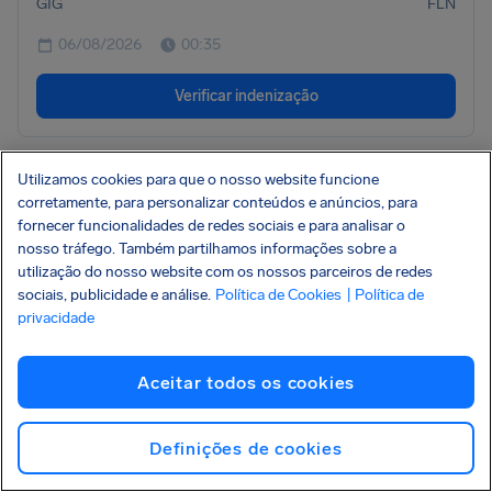
GIG
FLN
06/08/2026
00:35
Verificar indenização
Utilizamos cookies para que o nosso website funcione
Seu voo não está aqui? Use nossa verificação de
corretamente, para personalizar conteúdos e anúncios, para
indenização integral e nós analisaremos para
fornecer funcionalidades de redes sociais e para analisar o
você.
Consultar voo
nosso tráfego. Também partilhamos informações sobre a
utilização do nosso website com os nossos parceiros de redes
sociais, publicidade e análise.
Política de Cookies
| Política de
privacidade
Aceitar todos os cookies
Definições de cookies
Mais companhias aéreas com as quais