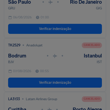
São Paulo
Rio De Janeiro
•
•
GRU
GIG
06/08/2026
01:00
Verificar indenização
•
TK2529
Anadolujet
CANCELADO
Bodrum
Istanbul
•
•
BJV
IST
07/08/2026
00:55
Verificar indenização
•
LA3133
Latam Airlines Group
CANCELADO
Curitiba
Porto Alegre
•
•