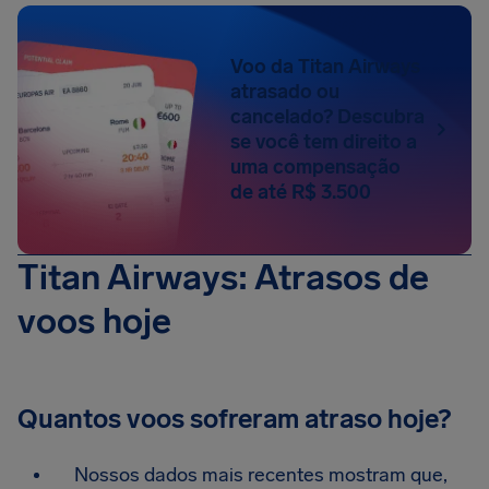
Voo da Titan Airways
atrasado ou
cancelado? Descubra
se você tem direito a
uma compensação
de até R$ 3.500
Titan Airways: Atrasos de
voos hoje
Quantos voos sofreram atraso hoje?
Nossos dados mais recentes mostram que,