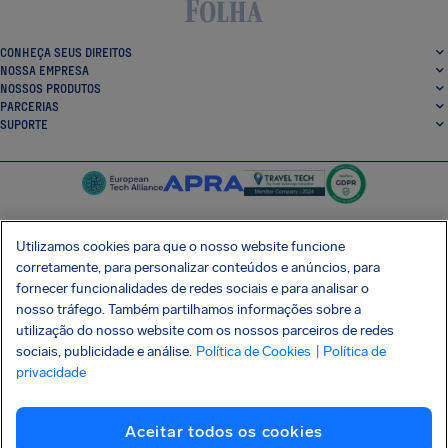
CONHEÇA SEUS DIREITOS
NOSSA EMPRESA
NOSSOS PRODUTOS
PARCERIAS
SUPORTE
Utilizamos cookies para que o nosso website funcione
corretamente, para personalizar conteúdos e anúncios, para
SocialFacebook
SocialTwitter
SocialInstagram
SocialLinkedin
fornecer funcionalidades de redes sociais e para analisar o
nosso tráfego. Também partilhamos informações sobre a
BAIXE GRÁTIS NOSSO APP
utilização do nosso website com os nossos parceiros de redes
sociais, publicidade e análise.
Política de Cookies
| Política de
privacidade
Termos e Condições
Política de Privacidade
Cookies
Imprint
Aceitar todos os cookies
Ataque à cadeia de suprimentos Shai-Hulud
Desistir do contrato