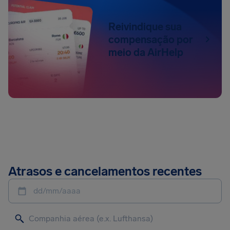
Reivindique sua
compensação por
meio da AirHelp
Atrasos e cancelamentos recentes
dd/mm/aaaa