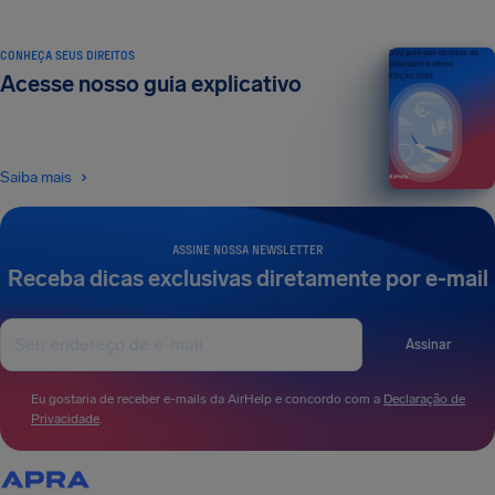
CONHEÇA SEUS DIREITOS
Seu guia dos direitos do
passageiro aéreo
Acesse nosso guia explicativo
EDIÇÃO 2026
Saiba mais
ASSINE NOSSA NEWSLETTER
Receba dicas exclusivas diretamente por e-mail
Assinar
Eu gostaria de receber e-mails da AirHelp e concordo com a
Declaração de
Privacidade
.