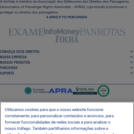
A AirHelp é membro da Associação dos Defensores dos Direitos dos Passageiros
(Association of Passenger Rights Advocates - APRA), cuja missão é promover e
proteger os direitos dos passageiros.
A AIRHELP FOI MENCIONADA:
CONHEÇA SEUS DIREITOS
NOSSA EMPRESA
NOSSOS PRODUTOS
PARCERIAS
SUPORTE
Utilizamos cookies para que o nosso website funcione
corretamente, para personalizar conteúdos e anúncios, para
SocialFacebook
SocialTwitter
SocialInstagram
SocialLinkedin
fornecer funcionalidades de redes sociais e para analisar o
nosso tráfego. Também partilhamos informações sobre a
BAIXE GRÁTIS NOSSO APP