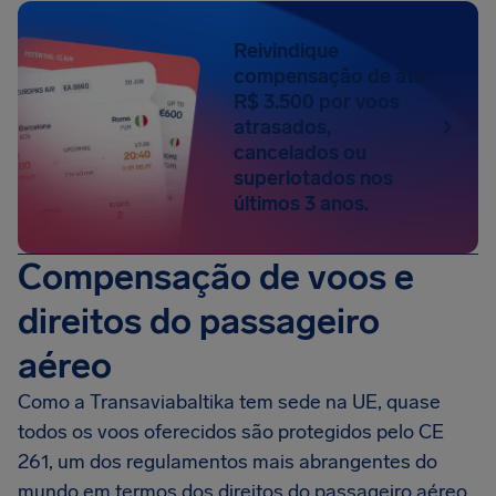
Reivindique
compensação de até
R$ 3.500 por voos
atrasados,
cancelados ou
superlotados nos
últimos 3 anos.
Compensação de voos e
direitos do passageiro
aéreo
Como a Transaviabaltika tem sede na UE, quase
todos os voos oferecidos são protegidos pelo CE
261, um dos regulamentos mais abrangentes do
mundo em termos dos direitos do passageiro aéreo.