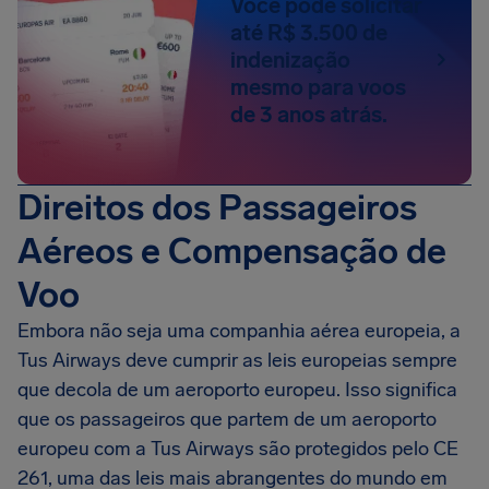
Você pode solicitar
até R$ 3.500 de
indenização
mesmo para voos
de 3 anos atrás.
Direitos dos Passageiros
Aéreos e Compensação de
Voo
Embora não seja uma companhia aérea europeia, a
Tus Airways deve cumprir as leis europeias sempre
que decola de um aeroporto europeu. Isso significa
que os passageiros que partem de um aeroporto
europeu com a Tus Airways são protegidos pelo CE
261, uma das leis mais abrangentes do mundo em