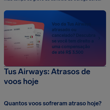
Voo da Tus Airways
atrasado ou
cancelado? Descubra
se você tem direito a
uma compensação
de até R$ 3.500
Tus Airways: Atrasos de
voos hoje
Quantos voos sofreram atraso hoje?