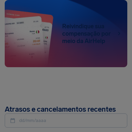
Reivindique sua
compensação por
meio da AirHelp
Atrasos e cancelamentos recentes
dd/mm/aaaa