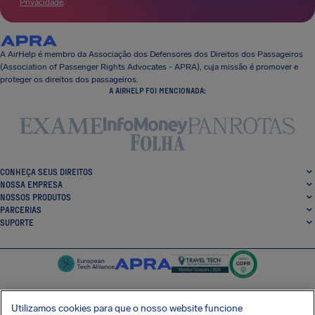
Privacidade
.
A AirHelp é membro da Associação dos Defensores dos Direitos dos Passageiros
(Association of Passenger Rights Advocates - APRA), cuja missão é promover e
proteger os direitos dos passageiros.
A AIRHELP FOI MENCIONADA:
CONHEÇA SEUS DIREITOS
NOSSA EMPRESA
NOSSOS PRODUTOS
PARCERIAS
SUPORTE
Utilizamos cookies para que o nosso website funcione