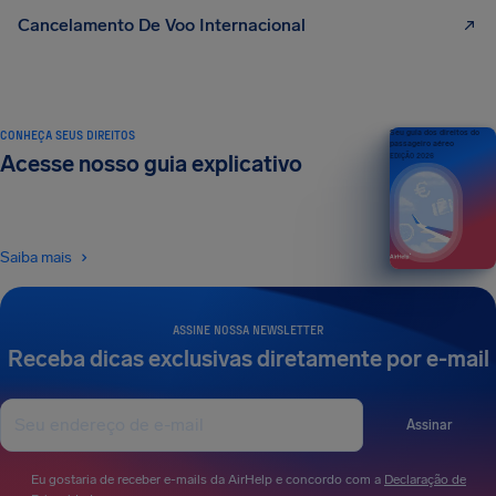
Cancelamento De Voo Internacional
CONHEÇA SEUS DIREITOS
Seu guia dos direitos do
passageiro aéreo
Acesse nosso guia explicativo
EDIÇÃO 2026
Saiba mais
ASSINE NOSSA NEWSLETTER
Receba dicas exclusivas diretamente por e-mail
Assinar
Eu gostaria de receber e-mails da AirHelp e concordo com a
Declaração de