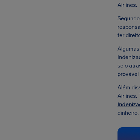
Airlines.
Segundo 
responsá
ter direi
Alguma
Indeniza
se o atr
provável
Além dis
Airlines.
Indenizaç
dinheiro