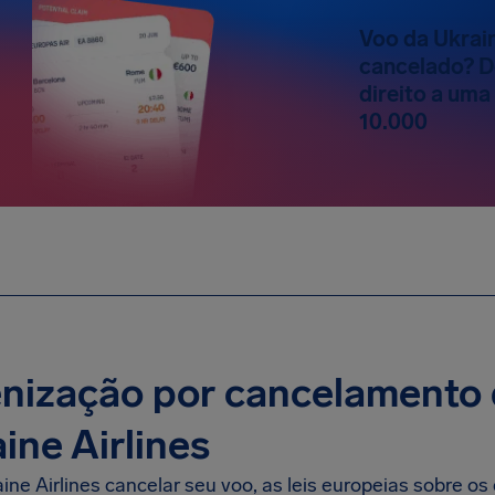
Voo da Ukrain
cancelado? D
direito a uma
10.000
nização por cancelamento 
ine Airlines
ine Airlines cancelar seu voo, as leis europeias sobre os