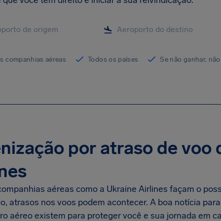
 que você tem direito e iniciar a sua reivindicação.
as companhias aéreas
Todos os países
Se não ganhar, não
nização por atraso de voo 
ines
ompanhias aéreas como a Ukraine Airlines façam o possí
, atrasos nos voos podem acontecer. A boa notícia para o
ro aéreo existem para proteger você e sua jornada em c