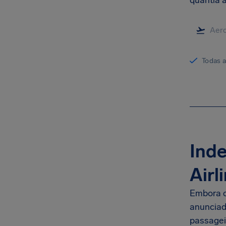
quantia a
Todas 
Inde
Airl
Embora c
anunciado
passagei