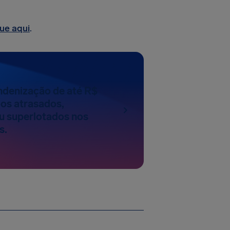
que aqui
.
Indenização de até R$
oos atrasados,
u superlotados nos
s.