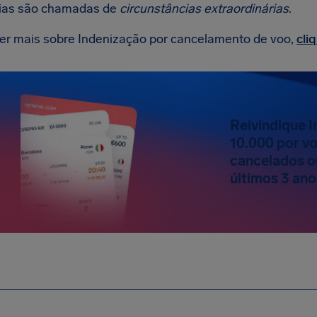
ias são chamadas de
circunstâncias extraordinárias
.
er mais sobre Indenização por cancelamento de voo,
cli
Reivindique 
10.000 por v
cancelados o
últimos 3 ano