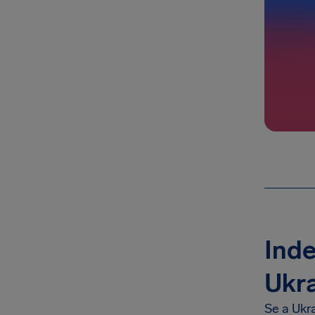
Inde
Ukra
Se a Ukra