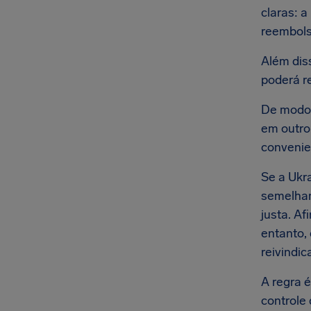
claras: a
reembolso
Além dis
poderá r
De modo 
em outro 
convenie
Se a Ukr
semelhan
justa. A
entanto,
reivindic
A regra 
controle