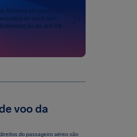
e Airlines atrasado ou
escubra se você tem
 Indenização de até R$
de voo da
 direitos do passageiro aéreo são