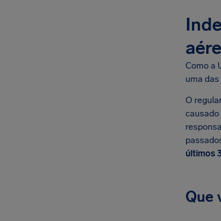
Inde
aér
Como a U
uma das 
O regula
causado 
responsa
passados
últimos 
Que v