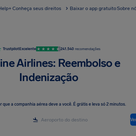
Help+
Conheça seus direitos
Baixar o app gratuito
Sobre n
Trustpilot
Excelente
241.540
recomendações
ine Airlines: Reembolso e
Indenização
lor que a companhia aérea deve a você
.
É grátis e leva só 2 minutos.
Ver