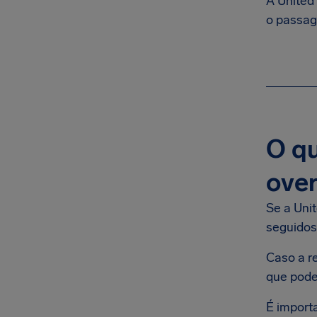
A United
o passag
O qu
over
Se a Uni
seguidos
Caso a r
que pode
É import