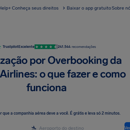
Help+
Conheça seus direitos
Baixar o app gratuito
Sobre n
Trustpilot
Excelente
241.544
recomendações
ização por Overbooking da
Airlines: o que fazer e como
funciona
lor que a companhia aérea deve a você
.
É grátis e leva só 2 minutos.
Ver