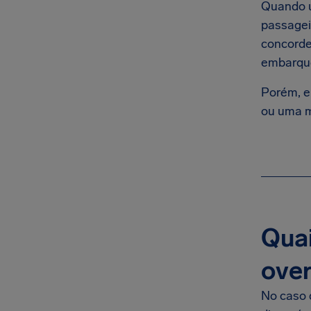
Quando 
passageir
concorde
embarque
Porém, e
ou uma mu
Quai
over
No caso 