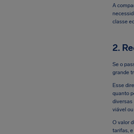
A compan
necessid
classe eq
2. R
Se o pas
grande t
Esse dire
quanto p
diversas
viável ou
O valor 
tarifas, 