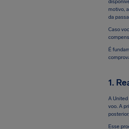
disponív
motivo, 
da pass
Caso você
compensa
É fundam
comprova
1. R
A United
voo. A p
posterio
Esse pro