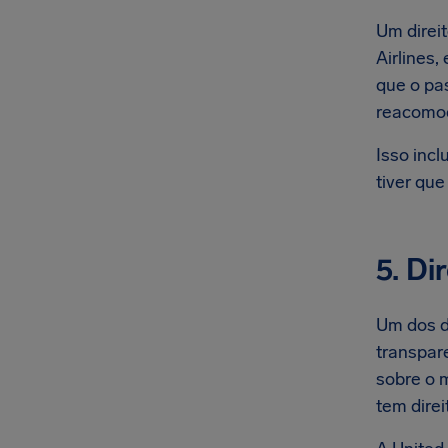
Um direi
Airlines
que o pa
reacomod
Isso inc
tiver que
5. Di
Um dos d
transpar
sobre o 
tem dire