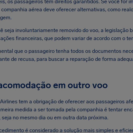
eis, os passageiros têm direitos garantidos. Se você for
a companhia aérea deve oferecer alternativas, como rea
agem.
 seja involuntariamente removido do voo, a legislação br
ções financeiras, que podem variar de acordo com o te
ental que o passageiro tenha todos os documentos nece
nte de recusa, para buscar a reparação de forma adequ
eacomodação em outro voo
 Airlines tem a obrigação de oferecer aos passageiros 
rimeira medida a ser tomada pela companhia é tentar en
r, seja no mesmo dia ou em outra data próxima.
cedimento é considerado a solução mais simples e eficien