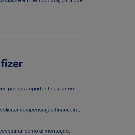
ma clara e em tempo hábil, para que
fizer
guns passos importantes a serem
 solicitar compensação financeira,
necessária, como alimentação,