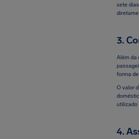
sete dias
diretame
3. C
Além da 
passagei
forma de
O valor 
doméstic
utilizado
4. As