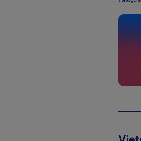
tráfego a
Viet