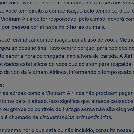
ue você tiver que esperar por causa de atrasos nos voos 
r se você tem direito a compensação pelo tempo perdido.
a Vietnam Airlines for responsável pelo atraso, deverá 
 por pessoa
por atrasos de
3 horas ou mais
.
ocê reivindicar compensação por atraso de voo, a Vietnam
gou ao destino final. Isso ocorre porque, para pedidos d
te saber a hora de chegada, não a hora de partida. A Ai
e dados estatísticos de voos que existem para respaldá
so de voo da Vietnam Airlines, informando o tempo exato 
s:
as aéreas como a Vietnam Airlines não precisam pagar 
xterno para o atraso. Isso significa que atrasos causado
 ou greves do controle de tráfego aéreo não são elegívei
ia é chamado de
circunstâncias extraordinárias
.
ender melhor o que está ou não incluído, consulte nossa