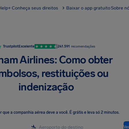
Help+
Conheça seus direitos
Baixar o app gratuito
Sobre n
Trustpilot
Excelente
241.591
recomendações
nam Airlines: Como obter
mbolsos, restituições ou
indenização
lor que a companhia aérea deve a você
.
É grátis e leva só 2 minutos.
Ver