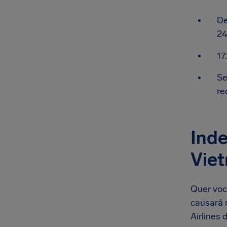
De
24
17
Se
re
Inde
Viet
Quer voc
causará 
Airlines 