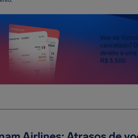
éreo.
Voo da Vietna
cancelado? D
direito a um
R$ 3.500
nam Airlines: Atrasos de vo