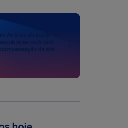
m Airlines atrasado ou
escubra se você tem
a compensação de até
os hoje