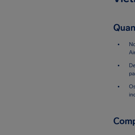
Quan
No
Ai
De
pa
Os
in
Comp