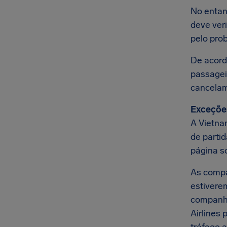
No entan
deve ver
pelo pro
De acord
passage
cancela
Exceçõe
A Vietna
de parti
página s
As comp
estivere
companhi
Airlines