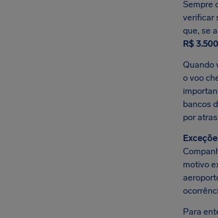
Sempre q
verifica
que, se 
R$ 3.500
Quando v
o voo che
importan
bancos d
por atra
Exceçõe
Companhi
motivo e
aeroporto
ocorrênc
Para ent