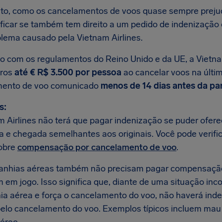
to, como os cancelamentos de voos quase sempre preju
ificar se também tem direito a um pedido de indenizaçã
blema causado pela Vietnam Airlines.
o com os regulamentos do Reino Unido e da UE, a Vietna
iros
até € R$ 3.500 por pessoa
ao cancelar voos na últim
mento de voo comunicado
menos de 14 dias antes da pa
s:
m Airlines não terá que pagar indenização se puder ofere
da e chegada semelhantes aos originais. Você pode verifi
obre
compensação por cancelamento de voo
.
anhias aéreas também não precisam pagar compensaçã
m em jogo. Isso significa que, diante de uma situação in
a aérea e força o cancelamento do voo, não haverá inde
 pelo cancelamento do voo. Exemplos típicos incluem mau