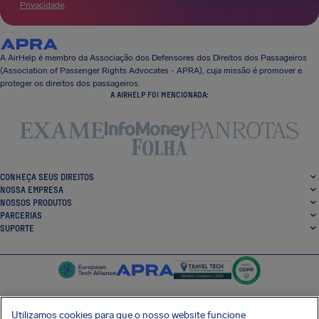
Privacidade
.
A AirHelp é membro da Associação dos Defensores dos Direitos dos Passageiros
(Association of Passenger Rights Advocates - APRA), cuja missão é promover e
proteger os direitos dos passageiros.
A AIRHELP FOI MENCIONADA:
CONHEÇA SEUS DIREITOS
NOSSA EMPRESA
NOSSOS PRODUTOS
PARCERIAS
SUPORTE
Utilizamos cookies para que o nosso website funcione