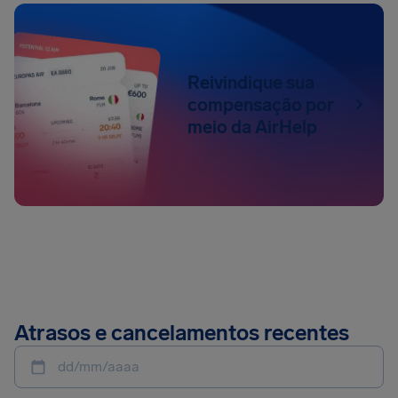
Reivindique sua
compensação por
meio da AirHelp
Atrasos e cancelamentos recentes
dd/mm/aaaa