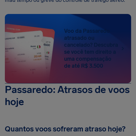
mau tempo ou greve do controle de tráfego aéreo.
Voo da Passaredo
atrasado ou
cancelado? Descubra
se você tem direito a
uma compensação
de até R$ 3.500
Passaredo: Atrasos de voos
hoje
Quantos voos sofreram atraso hoje?