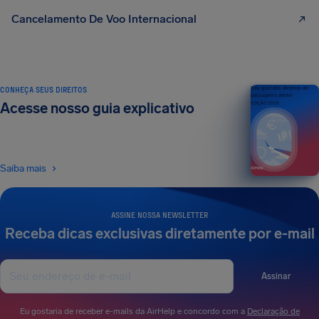
Cancelamento De Voo Internacional
CONHEÇA SEUS DIREITOS
Seu guia dos direitos do
passageiro aéreo
Acesse nosso guia explicativo
EDIÇÃO 2026
Saiba mais
ASSINE NOSSA NEWSLETTER
Receba dicas exclusivas diretamente por e-mail
Assinar
Eu gostaria de receber e-mails da AirHelp e concordo com a
Declaração de