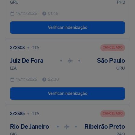
GRU
PPB
14/11/2025
01:45
Verificar indenização
•
2Z2308
TTA
CANCELADO
Juiz De Fora
São Paulo
•
•
IZA
GRU
14/11/2025
22:30
Verificar indenização
•
2Z2385
TTA
CANCELADO
Rio De Janeiro
Ribeirão Preto
•
•
GIG
RAO