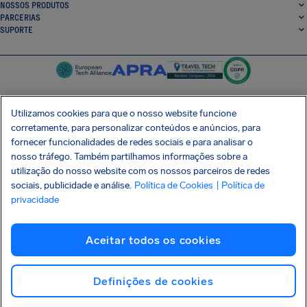
NOSSOS PRODUTOS
PARCERIAS
SUPORTE
Utilizamos cookies para que o nosso website funcione
corretamente, para personalizar conteúdos e anúncios, para
SocialFacebook
SocialTwitter
SocialInstagram
SocialLinkedin
fornecer funcionalidades de redes sociais e para analisar o
nosso tráfego. Também partilhamos informações sobre a
BAIXE GRÁTIS NOSSO APP
utilização do nosso website com os nossos parceiros de redes
sociais, publicidade e análise.
Política de Cookies
| Política de
privacidade
Termos e Condições
Política de Privacidade
Cookies
Imprint
Aceitar todos os cookies
Ataque à cadeia de suprimentos Shai-Hulud
Desistir do contrato
Português (Brasil)
Copyright © 2026 AirHelp
Definições de cookies