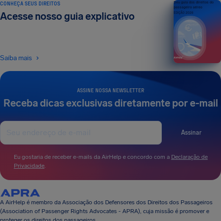
CONHEÇA SEUS DIREITOS
Seu guia dos direitos do
passageiro aéreo
Acesse nosso guia explicativo
EDIÇÃO 2026
Saiba mais
ASSINE NOSSA NEWSLETTER
Receba dicas exclusivas diretamente por e-mail
Assinar
Eu gostaria de receber e-mails da AirHelp e concordo com a
Declaração de
Privacidade
.
A AirHelp é membro da Associação dos Defensores dos Direitos dos Passageiros
(Association of Passenger Rights Advocates - APRA), cuja missão é promover e
proteger os direitos dos passageiros.