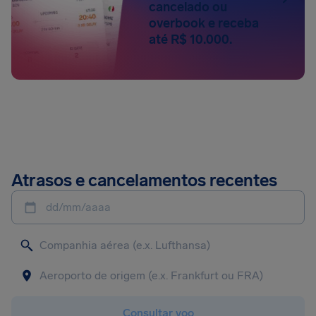
cancelado ou
overbook e receba
até R$ 10.000.
Atrasos e cancelamentos recentes
dd/mm/aaaa
Consultar voo