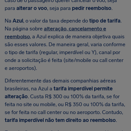
caso de o passageiro querer cancelar o voo, seja
para
alterar o voo
, seja para
pedir reembolso
.
Na
Azul
, o valor da taxa depende do
tipo de tarifa
.
Na página sobre
alteração, cancelamento e
reembolso
, a Azul explica de maneira objetiva quais
são esses valores. De maneira geral, varia conforme
o tipo de tarifa (regular, imperdível ou Y), canal por
onde a solicitação é feita (site/mobile ou call center
e aeroportos).
Diferentemente das demais companhias aéreas
brasileiras, na Azul a
tarifa imperdível permite
alteração
. Custa R$ 300 ou 100% da tarifa, se for
feita no site ou mobile, ou R$ 350 ou 100% da tarifa,
se for feita no call center ou no aeroporto. Contudo,
tarifa imperdível não tem direito ao reembolso
.