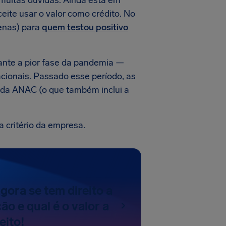
 muitas dúvidas. Ainda está em
ceite usar o valor como crédito. No
enas) para
quem testou positivo
urante a pior fase da pandemia —
cionais. Passado esse período, as
 da ANAC (o que também inclui a
a critério da empresa.
ora se tem direito a
o e qual é o valor a
eito!