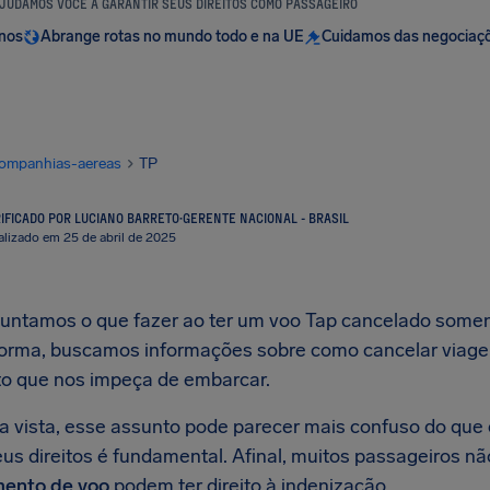
JUDAMOS VOCÊ A GARANTIR SEUS DIREITOS COMO PASSAGEIRO
anos
Abrange rotas no mundo todo e na UE
Cuidamos das negociaç
ompanhias-aereas
TP
IFICADO POR LUCIANO BARRETO
·
GERENTE NACIONAL - BRASIL
alizado em 25 de abril de 2025
untamos o que fazer ao ter um voo Tap cancelado somen
rma, buscamos informações sobre como cancelar viag
to que nos impeça de embarcar.
ra vista, esse assunto pode parecer mais confuso do que 
eus direitos é fundamental. Afinal, muitos passageiros 
mento de voo
podem ter direito à indenização.