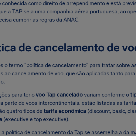
 é conhecida como direito de arrependimento e está pre
e a TAP seja uma companhia aérea portuguesa, ao oper
recisa cumprir as regras da ANAC.
tica de cancelamento de vo
s o termo "política de cancelamento” para tratar sobre a
es ao cancelamento de voo, que são aplicadas tanto para 
o.
ções para ter o
voo Tap cancelado
variam conforme o
ti
na parte de voos intercontinentais, estão listadas as tar
São quatro tipos de
tarifa econômica
(discount, basic, cla
a
(executive e top executive).
 a política de cancelamento da Tap se assemelha a da m