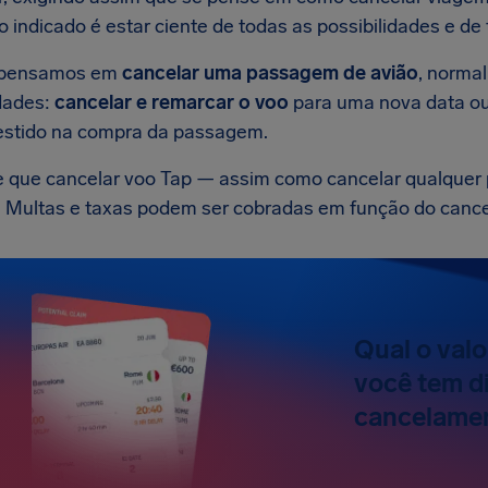
o indicado é estar ciente de todas as possibilidades e de
pensamos em
cancelar uma passagem de avião
, norma
idades:
cancelar e remarcar o voo
para uma nova data o
vestido na compra da passagem.
 que cancelar voo Tap — assim como cancelar qualquer 
. Multas e taxas podem ser cobradas em função do canc
Qual o valo
você tem di
cancelamen