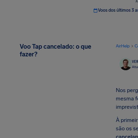
A
Voos dos últimos 3 
Voo Tap cancelado: o que
AirHelp
C
fazer?
VER
Atu
Nos perg
mesma fo
imprevis
À primei
são os s
cancela