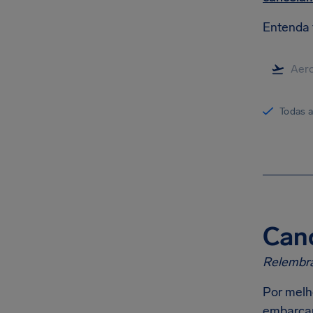
Entenda 
Todas 
Canc
Relembra
Por melh
embarcar