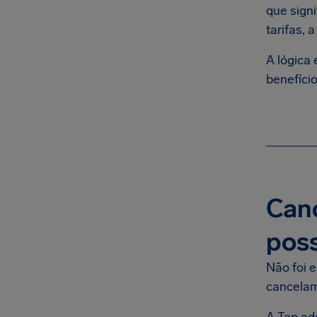
que sign
tarifas, 
A lógica
benefício
Canc
poss
Não foi 
cancela