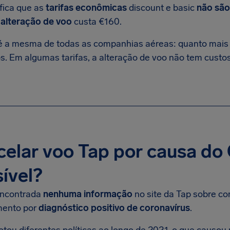
ifica que as
tarifas econômicas
discount e basic
não são
a
alteração de voo
custa €160.
 é a mesma de todas as companhias aéreas: quanto mais c
s. Em algumas tarifas, a alteração de voo não tem custos
elar voo Tap por causa do 
ível?
encontrada
nenhuma informação
no site da Tap sobre co
mento por
diagnóstico positivo de coronavírus
.