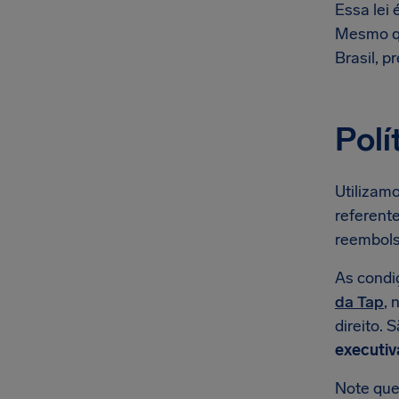
Essa lei
Mesmo qu
Brasil, p
Polí
Utilizamo
referent
reembols
As condi
da Tap
, 
direito. 
executiv
Note que