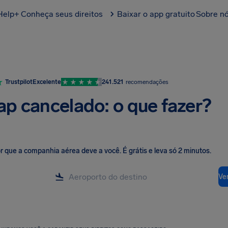
Help+
Conheça seus direitos
Baixar o app gratuito
Sobre n
Trustpilot
Excelente
241.521
recomendações
ap cancelado: o que fazer?
lor que a companhia aérea deve a você
.
É grátis e leva só 2 minutos.
Ver