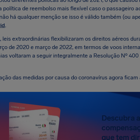
otou diferentes políticas ao longo de 2021, o que causou
 política de reembolso mais flexível caso o passageiro a
 não há qualquer menção se isso é válido também (ou ap
id
.
, leis extraordinárias flexibilizaram os direitos aéreos d
rço de 2020 e março de 2022, em termos de voos interna
as voltaram a seguir integralmente a Resolução Nº 400
ização das medidas por causa do coronavírus agora ficam 
Descubra ag
compensaçã
que tem dir