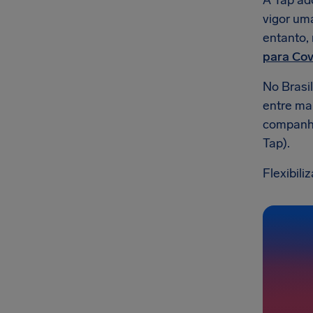
A Tap ad
vigor uma
entanto,
para Cov
No Brasil
entre ma
companhi
Tap).
Flexibil