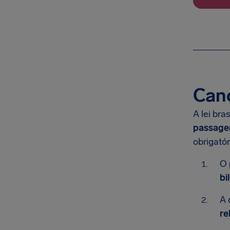
Can
A lei bra
passage
obrigatór
O 
bi
A 
re