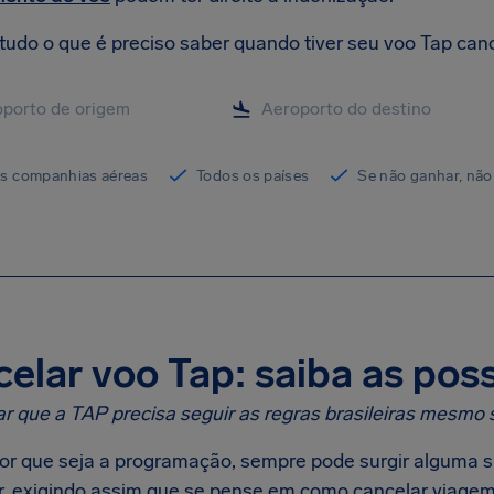
tudo o que é preciso saber quando tiver seu voo Tap can
as companhias aéreas
Todos os países
Se não ganhar, não
elar voo Tap: saiba as poss
r que a TAP precisa seguir as regras brasileiras mesm
or que seja a programação, sempre pode surgir alguma 
, exigindo assim que se pense em como cancelar viagem