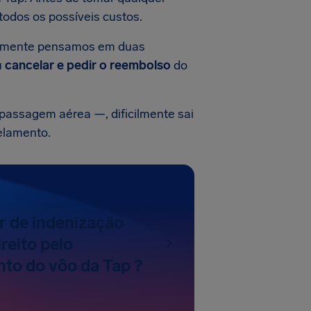
 todos os possíveis custos.
lmente pensamos em duas
u
cancelar e pedir o reembolso
do
passagem aérea —, dificilmente sai
elamento.
r de indenização
reito pelo
to do vôo da Tap ?