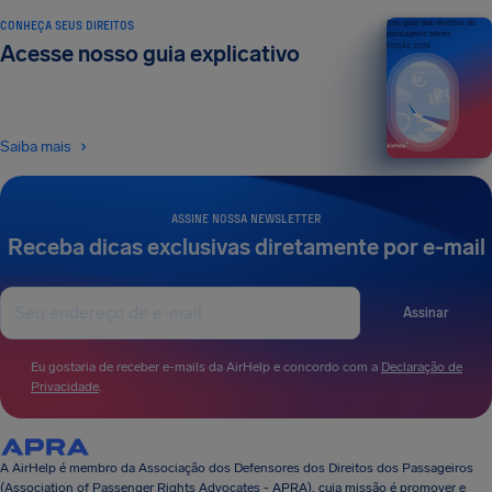
CONHEÇA SEUS DIREITOS
Seu guia dos direitos do
passageiro aéreo
Acesse nosso guia explicativo
EDIÇÃO 2026
Saiba mais
ASSINE NOSSA NEWSLETTER
Receba dicas exclusivas diretamente por e-mail
Assinar
Eu gostaria de receber e-mails da AirHelp e concordo com a
Declaração de
Privacidade
.
A AirHelp é membro da Associação dos Defensores dos Direitos dos Passageiros
(Association of Passenger Rights Advocates - APRA), cuja missão é promover e