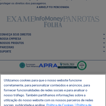
proteger os direitos dos passageiros.
A AIRHELP FOI MENCIONADA:
CONHEÇA SEUS DIREITOS
NOSSA EMPRESA
NOSSOS PRODUTOS
PARCERIAS
SUPORTE
Utilizamos cookies para que o nosso website funcione
corretamente, para personalizar conteúdos e anúncios, para
SocialFacebook
SocialTwitter
SocialInstagram
SocialLinkedin
fornecer funcionalidades de redes sociais e para analisar o
nosso tráfego. Também partilhamos informações sobre a
BAIXE GRÁTIS NOSSO APP
utilização do nosso website com os nossos parceiros de redes
sociais, publicidade e análise.
Política de Cookies
| Política de