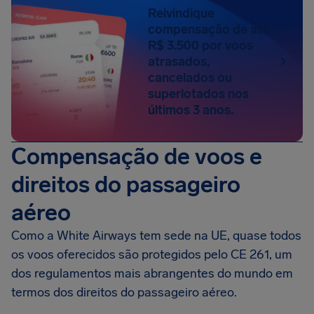
Reivindique
compensação de até
R$ 3.500 por voos
atrasados,
cancelados ou
superlotados nos
últimos 3 anos.
Compensação de voos e
direitos do passageiro
aéreo
Como a White Airways tem sede na UE, quase todos
os voos oferecidos são protegidos pelo CE 261, um
dos regulamentos mais abrangentes do mundo em
termos dos direitos do passageiro aéreo.