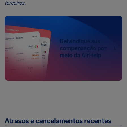
terceiros.
Reivindique sua
compensação por
meio da AirHelp
Atrasos e cancelamentos recentes