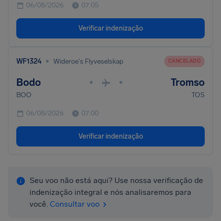
06/08/2026
07:05
Verificar indenização
•
WF1324
Wideroe's Flyveselskap
CANCELADO
Bodo
Tromso
•
•
BOO
TOS
06/08/2026
07:00
Verificar indenização
Seu voo não está aqui? Use nossa verificação de
indenização integral e nós analisaremos para
você.
Consultar voo