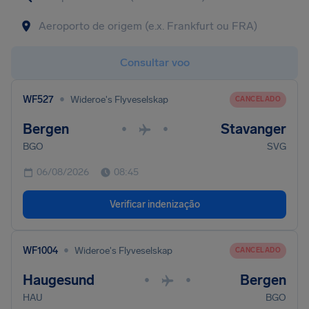
Consultar voo
•
WF527
Wideroe's Flyveselskap
CANCELADO
Bergen
Stavanger
•
•
BGO
SVG
06/08/2026
08:45
Verificar indenização
•
WF1004
Wideroe's Flyveselskap
CANCELADO
Haugesund
Bergen
•
•
HAU
BGO