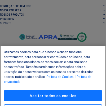
CONHEÇA SEUS DIREITOS
NOSSA EMPRESA
NOSSOS PRODUTOS
PARCERIAS
SUPORTE
Utilizamos cookies para que o nosso website funcione
corretamente, para personalizar conteúdos e anúncios, para
SocialFacebook
SocialTwitter
SocialInstagram
SocialLinkedin
fornecer funcionalidades de redes sociais e para analisar o
nosso tráfego. Também partilhamos informações sobre a
BAIXE GRÁTIS NOSSO APP
utilização do nosso website com os nossos parceiros de redes
sociais, publicidade e análise.
Política de Cookies
| Política de
privacidade
Termos e Condições
Política de Privacidade
Cookies
Imprint
Aceitar todos os cookies
Ataque à cadeia de suprimentos Shai-Hulud
Desistir do contrato