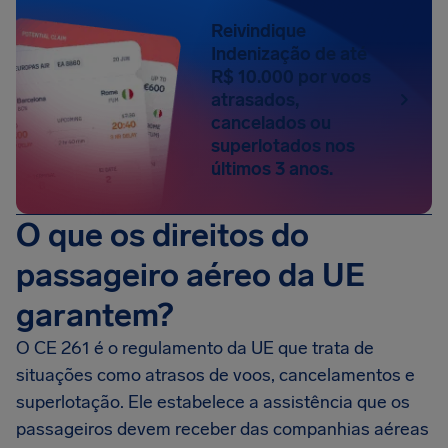
Reivindique
Indenização de até
R$ 10.000 por voos
atrasados,
cancelados ou
superlotados nos
últimos 3 anos.
O que os direitos do
passageiro aéreo da UE
garantem?
O CE 261 é o regulamento da UE que trata de
situações como atrasos de voos, cancelamentos e
superlotação. Ele estabelece a assistência que os
passageiros devem receber das companhias aéreas