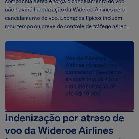
companhia aérea e força o cancelamento do voo,
não haverá Indenização da Wideroe Airlines pelo
cancelamento de voo. Exemplos típicos incluem
mau tempo ou greve do controle de tráfego aéreo.
Voo da Wideroe
Airlines atrasado ou
cancelado? Descubra
se você tem direito a
uma Indenização de
até R$ 10.000
Indenização por atraso de
voo da Wideroe Airlines