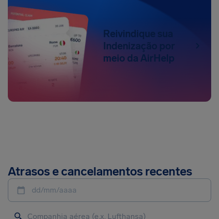
Reivindique sua
Indenização por
meio da AirHelp
Atrasos e cancelamentos recentes
dd/mm/aaaa