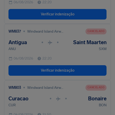
06/08/2026
22:20
Verificar indenização
•
WM837
Windward Island Airways International
CANCELADO
Antigua
Saint Maarten
•
•
ANU
SXM
06/08/2026
22:20
Verificar indenização
•
WM803
Windward Island Airways International
CANCELADO
Curacao
Bonaire
•
•
CUR
BON
06/08/2026
21:50