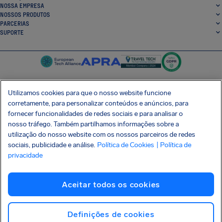
NOSSA EMPRESA
NOSSOS PRODUTOS
PARCERIAS
SUPORTE
Utilizamos cookies para que o nosso website funcione
corretamente, para personalizar conteúdos e anúncios, para
SocialFacebook
SocialTwitter
SocialInstagram
SocialLinkedin
fornecer funcionalidades de redes sociais e para analisar o
nosso tráfego. Também partilhamos informações sobre a
BAIXE GRÁTIS NOSSO APP
utilização do nosso website com os nossos parceiros de redes
sociais, publicidade e análise.
Política de Cookies
| Política de
privacidade
Termos e Condições
Política de Privacidade
Cookies
Imprint
Aceitar todos os cookies
Ataque à cadeia de suprimentos Shai-Hulud
Desistir do contrato
Português (Brasil)
Copyright © 2026 AirHelp
Definições de cookies