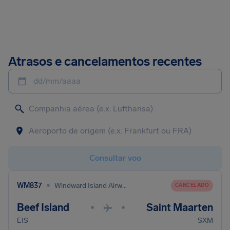
Atrasos e cancelamentos recentes
dd/mm/aaaa
Consultar voo
•
WM837
Windward Island Airways International
CANCELADO
Beef Island
Saint Maarten
•
•
EIS
SXM