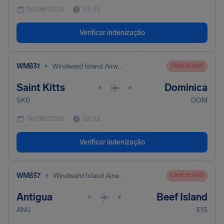
06/08/2026
23:55
Verificar indenização
•
WM831
Windward Island Airways International
CANCELADO
Saint Kitts
Dominica
•
•
SKB
DOM
06/08/2026
22:25
Verificar indenização
•
WM837
Windward Island Airways International
CANCELADO
Antigua
Beef Island
•
•
ANU
EIS