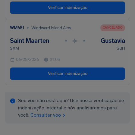
Verificar indenização
•
WM681
Windward Island Airways International
CANCELADO
Saint Maarten
Gustavia
•
•
SXM
SBH
06/08/2026
21:05
Verificar indenização
Seu voo não está aqui? Use nossa verificação de
indenização integral e nós analisaremos para
você.
Consultar voo