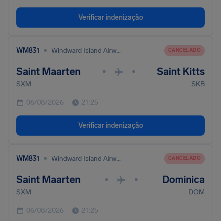
Verificar indenização
•
WM831
Windward Island Airways International
CANCELADO
Saint Maarten
Saint Kitts
•
•
SXM
SKB
06/08/2026
21:25
Verificar indenização
•
WM831
Windward Island Airways International
CANCELADO
Saint Maarten
Dominica
•
•
SXM
DOM
06/08/2026
21:25