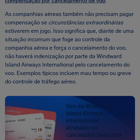
compensação por cancelamento de voo
.
As companhias aéreas também não precisam pagar
compensação se
circunstâncias extraordinárias
estiverem em jogo. Isso significa que, diante de uma
situação incomum que foge ao controle da
companhia aérea e força o cancelamento do voo,
não haverá indenização por parte da Windward
Island Airways International pelo cancelamento do
voo. Exemplos típicos incluem mau tempo ou greve
do controle de tráfego aéreo.
Voo da Windward
Island Airways
International
atrasado ou
cancelado? Descubra