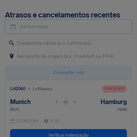
Atrasos e cancelamentos recentes
dd/mm/aaaa
Consultar voo
•
LH2060
Lufthansa
CANCELADO
Munich
Hamburg
•
•
MUC
HAM
07/08/2026
11:15
Verificar indenização