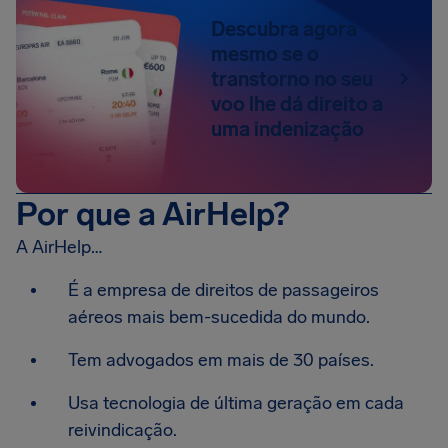
Descubra agora
mesmo se o
transtorno no seu
voo lhe dá direito a
uma indenização
Por que a AirHelp?
A AirHelp…
É a empresa de direitos de passageiros
aéreos mais bem-sucedida do mundo.
Tem advogados em mais de 30 países.
Usa tecnologia de última geração em cada
reivindicação.