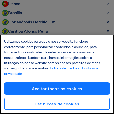
Lisboa
Brasília
Florianópolis Hercílio Luz
Curitiba Afonso Pena
Utilizamos cookies para que o nosso website funcione
Mais direitos dos passageiros para
corretamente, para personalizar conteúdos e anúncios, para
fornecer funcionalidades de redes sociais e para analisar o
descobrir:
nosso tráfego. Também partilhamos informações sobre a
utilização do nosso website com os nossos parceiros de redes
sociais, publicidade e análise.
Política de Cookies
| Política de
Direitos Aéreos
privacidade
Atraso De Voos
Cancelamentos De Voos
Aceitar todos os cookies
Extravio De Bagagem
Definições de cookies
Perder Voo De Conexão