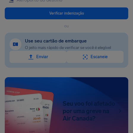
Verificar indenização
ou
Use seu cartão de embarque
O jeito mais rápido de verificar se você é elegível
Enviar
Escaneie
Seu voo foi afetado
por uma greve na
Air Canada?