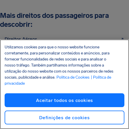
Mais direitos dos passageiros para
descobrir:
Direitos Aéreos
Utilizamos cookies para que o nosso website funcione
Atraso De Voos
corretamente, para personalizar conteúdos e anúncios, para
fornecer funcionalidades de redes sociais e para analisar o
Cancelamentos De Voos
nosso tráfego. Também partilhamos informações sobre a
Extravio De Bagagem
utilização do nosso website com os nossos parceiros de redes
sociais, publicidade e análise.
Política de Cookies
| Política de
Perder Voo De Conexão
privacidade
Embarque Recusado
Aceitar todos os cookies
Reembolso De Passagem Aérea
Resolução Nº 400 da ANAC
Definições de cookies
Atraso De Voo Internacional