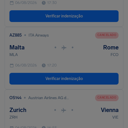
06/08/2026
17:30
Verificar indenização
•
AZ885
ITA Airways
CANCELADO
Malta
Rome
•
•
MLA
FCO
06/08/2026
17:20
Verificar indenização
•
OS144
Austrian Airlines AG dba Austrian
CANCELADO
Zurich
Vienna
•
•
ZRH
VIE
06/08/2026
16:55