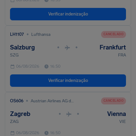
Verificar indenização
•
LH1107
Lufthansa
CANCELADO
Salzburg
Frankfurt
•
•
SZG
FRA
06/08/2026
16:50
Verificar indenização
•
OS606
Austrian Airlines AG dba Austrian
CANCELADO
Zagreb
Vienna
•
•
ZAG
VIE
06/08/2026
16:50