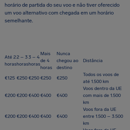
horário de partida do seu voo e não tiver oferecido
um voo alternativo com chegada em um horário
semelhante.
Mais
Nunca
Até 2
2 – 3
3 – 4
de 4
chegou ao
Distância
horas
horas
horas
horas
destino
Todos os voos de
€125
€250
€250
€250
€250
até 1.500 km
Voos dentro da UE
€200
€200
€400
€400
€400
com mais de 1.500
km
Voos fora da UE
€200
€200
€400
€400
€400
entre 1.500 – 3.500
km