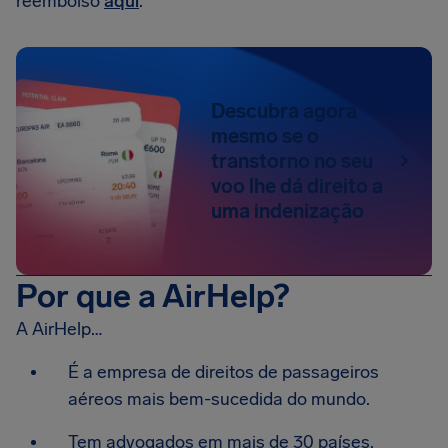
reembolso
aqui
.
Descubra agora
mesmo se o
transtorno no seu
voo lhe dá direito a
uma indenização
Por que a AirHelp?
A AirHelp…
É a empresa de direitos de passageiros
aéreos mais bem-sucedida do mundo.
Tem advogados em mais de 30 países.