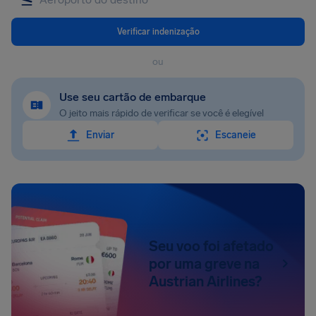
Verificar indenização
ou
Use seu cartão de embarque
O jeito mais rápido de verificar se você é elegível
Enviar
Escaneie
Seu voo foi afetado
por uma greve na
Austrian Airlines?