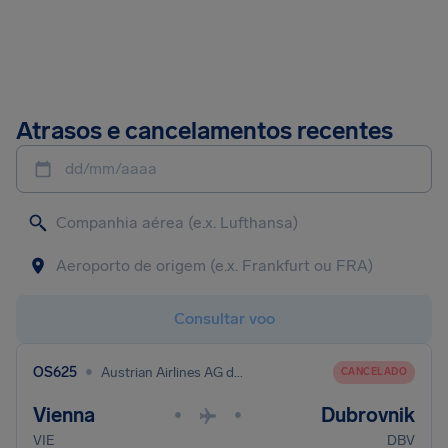
Atrasos e cancelamentos recentes
dd/mm/aaaa
Consultar voo
•
OS625
Austrian Airlines AG dba Austrian
CANCELADO
Vienna
Dubrovnik
•
•
VIE
DBV