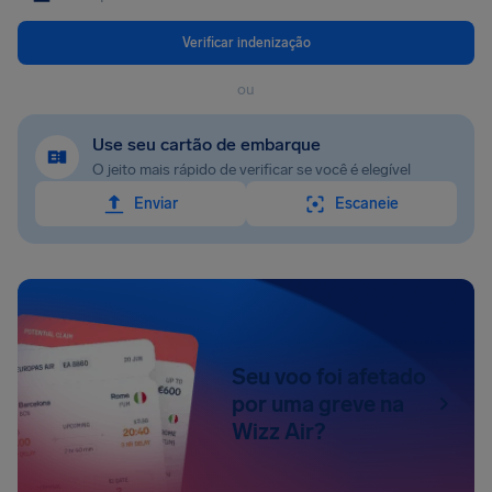
Verificar indenização
ou
Use seu cartão de embarque
O jeito mais rápido de verificar se você é elegível
Enviar
Escaneie
Seu voo foi afetado
por uma greve na
Wizz Air?