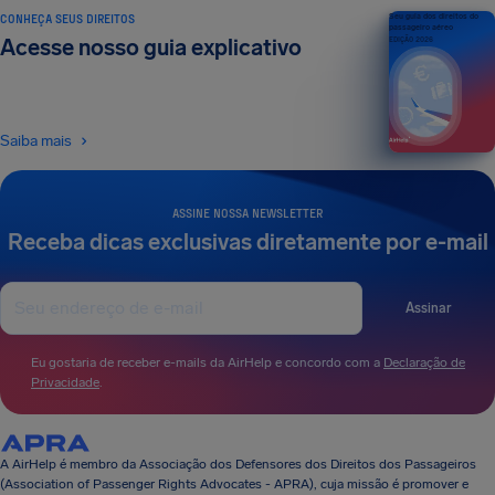
CONHEÇA SEUS DIREITOS
Seu guia dos direitos do
passageiro aéreo
Acesse nosso guia explicativo
EDIÇÃO 2026
Saiba mais
ASSINE NOSSA NEWSLETTER
Receba dicas exclusivas diretamente por e-mail
Assinar
Eu gostaria de receber e-mails da AirHelp e concordo com a
Declaração de
Privacidade
.
A AirHelp é membro da Associação dos Defensores dos Direitos dos Passageiros
(Association of Passenger Rights Advocates - APRA), cuja missão é promover e