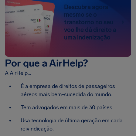
Descubra agora
mesmo se o
transtorno no seu
voo lhe dá direito a
uma indenização
Por que a AirHelp?
A AirHelp…
É a empresa de direitos de passageiros
aéreos mais bem-sucedida do mundo.
Tem advogados em mais de 30 países.
Usa tecnologia de última geração em cada
reivindicação.