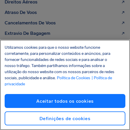
Direitos Aéreos
Atraso De Voos
Cancelamentos De Voos
Extravio De Bagagem
Perder Voo De Conexão
Utilizamos cookies para que o nosso website funcione
corretamente, para personalizar conteúdos e anúncios, para
Embarque Recusado
fornecer funcionalidades de redes sociais e para analisar o
Reembolso De Passagem Aérea
nosso tráfego. Também partilhamos informações sobre a
utilização do nosso website com os nossos parceiros de redes
Resolução Nº 400 da ANAC
sociais, publicidade e análise.
Política de Cookies
| Política de
privacidade
Atraso De Voo Internacional
Cancelamento De Voo Internacional
Aceitar todos os cookies
Definições de cookies
CONHEÇA SEUS DIREITOS
Seu guia dos direitos do
passageiro aéreo