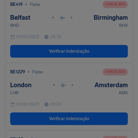
•
BE419
Flybe
CANCELADO
Belfast
Birmingham
•
•
BHD
BHX
07/02/2023
20:30
Verificar indenização
•
BE1229
Flybe
CANCELADO
London
Amsterdam
•
•
LHR
AMS
07/02/2023
20:20
Verificar indenização