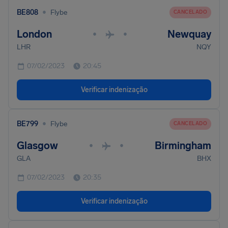
•
BE808
Flybe
CANCELADO
London
Newquay
•
•
LHR
NQY
07/02/2023
20:45
Verificar indenização
•
BE799
Flybe
CANCELADO
Glasgow
Birmingham
•
•
GLA
BHX
07/02/2023
20:35
Verificar indenização