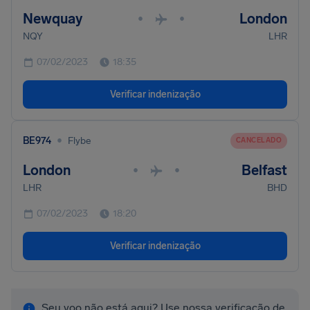
Newquay
London
•
•
NQY
LHR
07/02/2023
18:35
Verificar indenização
•
BE974
Flybe
CANCELADO
London
Belfast
•
•
LHR
BHD
07/02/2023
18:20
Verificar indenização
Seu voo não está aqui? Use nossa verificação de