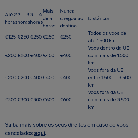
Mais
Nunca
Até 2
2 – 3
3 – 4
de 4
chegou ao
Distância
horas
horas
horas
horas
destino
Todos os voos de
€125
€250
€250
€250
€250
até 1.500 km
Voos dentro da UE
€200
€200
€400
€400
€400
com mais de 1.500
km
Voos fora da UE
€200
€200
€400
€400
€400
entre 1.500 – 3.500
km
Voos fora da UE
€300
€300
€300
€600
€600
com mais de 3.500
km
Saiba mais sobre os seus direitos em caso de voos
cancelados
aqui
.