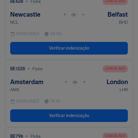
•
BE628
Flybe
CANCELADO
Newcastle
Belfast
•
•
NCL
BHD
07/02/2023
20:05
Verificar indenização
•
BE1228
Flybe
CANCELADO
Amsterdam
London
•
•
AMS
LHR
07/02/2023
19:10
Verificar indenização
•
BE796
Flybe
CANCELADO