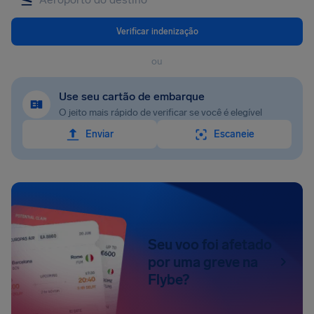
Verificar indenização
ou
Use seu cartão de embarque
O jeito mais rápido de verificar se você é elegível
Enviar
Escaneie
Seu voo foi afetado
por uma greve na
Flybe?