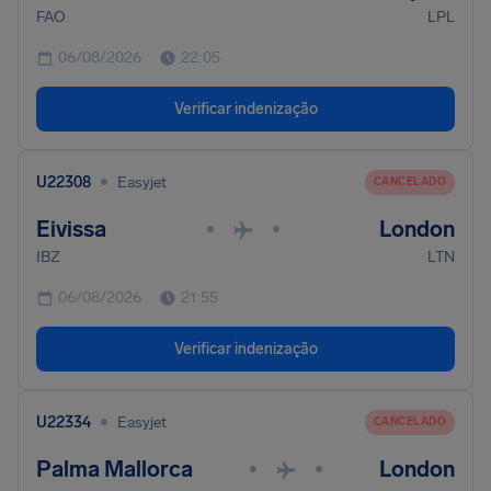
FAO
LPL
06/08/2026
22:05
Verificar indenização
•
U22308
Easyjet
CANCELADO
Eivissa
London
•
•
IBZ
LTN
06/08/2026
21:55
Verificar indenização
•
U22334
Easyjet
CANCELADO
Palma Mallorca
London
•
•