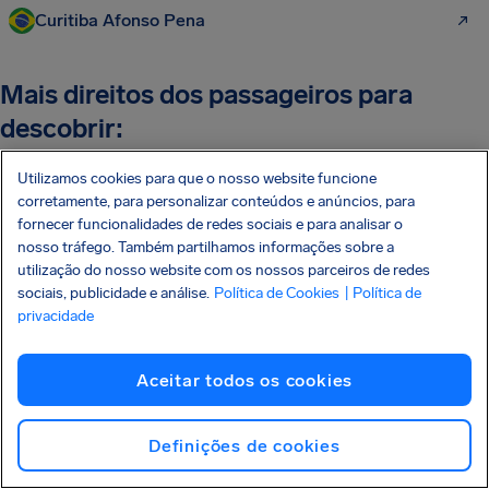
Curitiba Afonso Pena
Mais direitos dos passageiros para
descobrir:
Utilizamos cookies para que o nosso website funcione
Direitos Aéreos
corretamente, para personalizar conteúdos e anúncios, para
Atraso De Voos
fornecer funcionalidades de redes sociais e para analisar o
nosso tráfego. Também partilhamos informações sobre a
Cancelamentos De Voos
utilização do nosso website com os nossos parceiros de redes
sociais, publicidade e análise.
Política de Cookies
| Política de
Extravio De Bagagem
privacidade
Perder Voo De Conexão
Aceitar todos os cookies
Embarque Recusado
Reembolso De Passagem Aérea
Definições de cookies
Resolução Nº 400 da ANAC