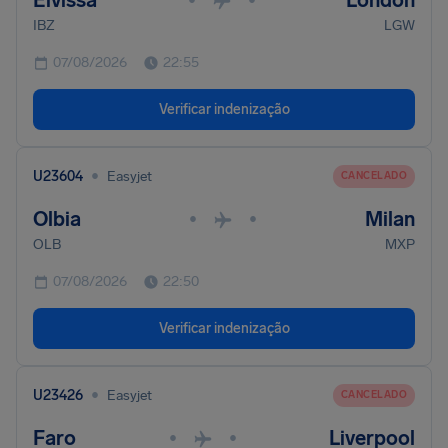
Eivissa
London
IBZ
LGW
07/08/2026
22:55
Verificar indenização
•
U23604
Easyjet
CANCELADO
Olbia
Milan
•
•
OLB
MXP
07/08/2026
22:50
Verificar indenização
•
U23426
Easyjet
CANCELADO
Faro
Liverpool
•
•