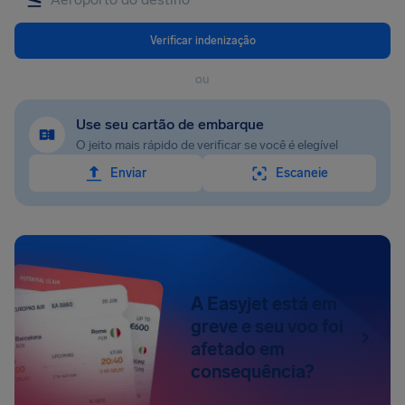
Verificar indenização
ou
Use seu cartão de embarque
O jeito mais rápido de verificar se você é elegível
Enviar
Escaneie
A Easyjet está em
greve e seu voo foi
afetado em
consequência?