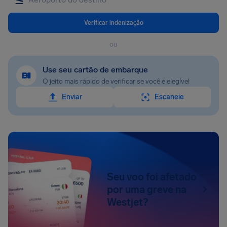
Verificar indenização
ou
Use seu cartão de embarque
O jeito mais rápido de verificar se você é elegível
Enviar
Escaneie
Seu voo foi afetado
por uma greve na
Westjet?