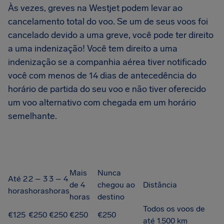
Às vezes, greves na Westjet podem levar ao
cancelamento total do voo. Se um de seus voos foi
cancelado devido a uma greve, você pode ter direito
a uma indenização! Você tem direito a uma
indenização se a companhia aérea tiver notificado
você com menos de 14 dias de antecedência do
horário de partida do seu voo e não tiver oferecido
um voo alternativo com chegada em um horário
semelhante.
Mais
Nunca
Até 2
2 – 3
3 – 4
de 4
chegou ao
Distância
horas
horas
horas
horas
destino
Todos os voos de
€125
€250
€250
€250
€250
até 1.500 km