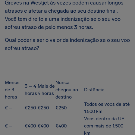
Greves na Westjet às vezes podem causar longos
atrasos e afetar a chegada ao seu destino final.
Você tem direito a uma indenização se o seu voo
sofreu atraso de pelo menos 3 horas.
Qual poderia ser o valor da indenização se o seu voo
sofreu atraso?
Menos
Nunca
3 – 4
Mais de
de 3
chegou ao
Distância
horas
4 horas
horas
destino
Todos os voos de até
€ –
€250
€250
€250
1.500 km
Voos dentro da UE
€ –
€400
€400
€400
com mais de 1.500
km