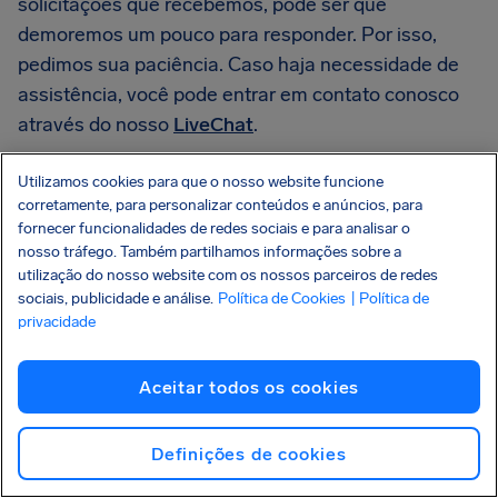
solicitações que recebemos, pode ser que
demoremos um pouco para responder. Por isso,
pedimos sua paciência. Caso haja necessidade de
assistência, você pode entrar em contato conosco
através do nosso
LiveChat
.
Utilizamos cookies para que o nosso website funcione
Estava a viajar com amigos
corretamente, para personalizar conteúdos e anúncios, para
fornecer funcionalidades de redes sociais e para analisar o
e eles já receberam a sua
nosso tráfego. Também partilhamos informações sobre a
utilização do nosso website com os nossos parceiros de redes
compensação. Onde está a
sociais, publicidade e análise.
Política de Cookies
| Política de
privacidade
minha?
Não há motivos de preocupação! Embora façamos a
Aceitar todos os cookies
gestão das reclamações pela ordem com que são
enviadas, a companhia aérea não é obrigada a dar-
Definições de cookies
lhes resposta pela mesma ordem, o que pode