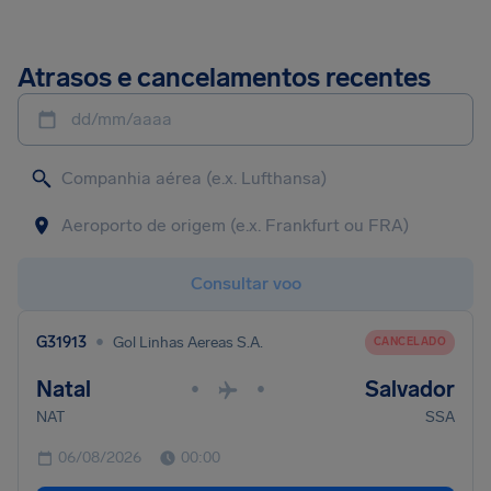
Atrasos e cancelamentos recentes
dd/mm/aaaa
Consultar voo
•
G31913
Gol Linhas Aereas S.A.
CANCELADO
Natal
Salvador
•
•
NAT
SSA
06/08/2026
00:00