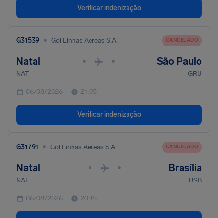
Verificar indenização
•
G31539
Gol Linhas Aereas S.A.
CANCELADO
Natal
São Paulo
•
•
NAT
GRU
06/08/2026
21:05
Verificar indenização
•
G31791
Gol Linhas Aereas S.A.
CANCELADO
Natal
Brasília
•
•
NAT
BSB
06/08/2026
20:15