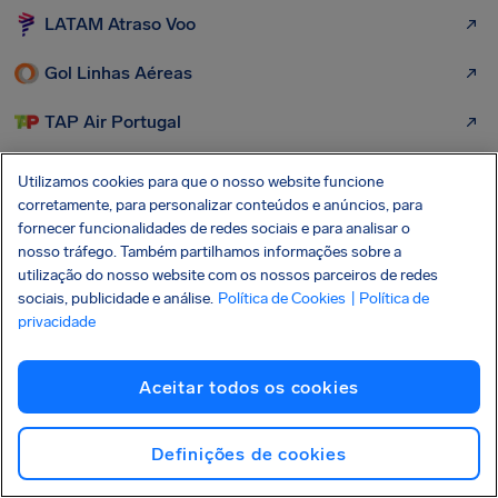
LATAM Atraso Voo
Gol Linhas Aéreas
TAP Air Portugal
Iberia
Utilizamos cookies para que o nosso website funcione
corretamente, para personalizar conteúdos e anúncios, para
Lufthansa
fornecer funcionalidades de redes sociais e para analisar o
nosso tráfego. Também partilhamos informações sobre a
American Airlines
utilização do nosso website com os nossos parceiros de redes
sociais, publicidade e análise.
Política de Cookies
| Política de
United Airlines
privacidade
ITA Airways
Aceitar todos os cookies
British Airways
Definições de cookies
Mais aeroportos onde podemos ajudá-lo