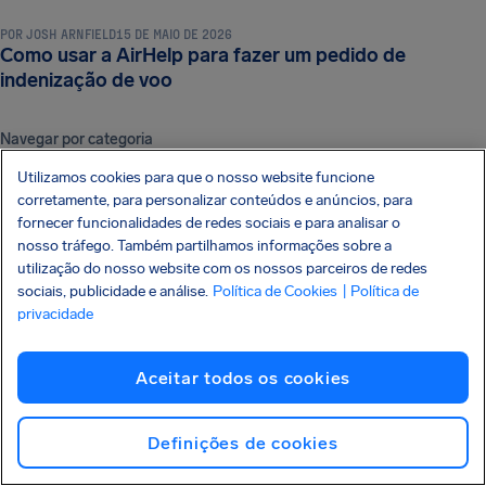
POR
JOSH ARNFIELD
15 DE MAIO DE 2026
Como usar a AirHelp para fazer um pedido de
indenização de voo
Navegar por categoria
COMPENSAÇÃO E DIREITOS DOS PASSAGEIROS
DICAS E TRUQUES DE VIAGEM
TERMINOLOGIA DE VOO E LOGÍSTICA
BAGAGEM E REGRAS DE SEGURANÇA
Utilizamos cookies para que o nosso website funcione
NOTÍCIAS E NOVIDADES
DOCUMENTOS E REQUISITOS DE VIAGEM
corretamente, para personalizar conteúdos e anúncios, para
fornecer funcionalidades de redes sociais e para analisar o
CONHEÇA SEUS DIREITOS
Seu guia dos direitos do
nosso tráfego. Também partilhamos informações sobre a
passageiro aéreo
Acesse nosso guia explicativo
EDIÇÃO 2026
utilização do nosso website com os nossos parceiros de redes
sociais, publicidade e análise.
Política de Cookies
| Política de
privacidade
Saiba mais
Aceitar todos os cookies
ASSINE NOSSA NEWSLETTER
Definições de cookies
Receba dicas exclusivas diretamente por e-mail