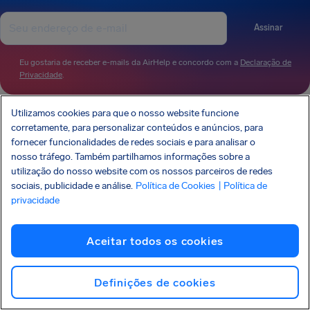
Assinar
Eu gostaria de receber e-mails da AirHelp e concordo com a
Declaração de
Privacidade
.
Utilizamos cookies para que o nosso website funcione
A AirHelp é membro da Associação dos Defensores dos Direitos dos Passageiros
corretamente, para personalizar conteúdos e anúncios, para
(Association of Passenger Rights Advocates - APRA), cuja missão é promover e
fornecer funcionalidades de redes sociais e para analisar o
proteger os direitos dos passageiros.
nosso tráfego. Também partilhamos informações sobre a
A AIRHELP FOI MENCIONADA:
utilização do nosso website com os nossos parceiros de redes
sociais, publicidade e análise.
Política de Cookies
| Política de
privacidade
Aceitar todos os cookies
CONHEÇA SEUS DIREITOS
NOSSA EMPRESA
NOSSOS PRODUTOS
PARCERIAS
Definições de cookies
SUPORTE