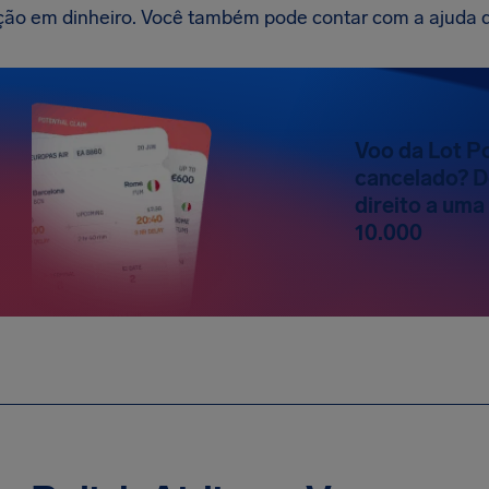
ção em dinheiro. Você também pode contar com a ajuda d
Voo da Lot Po
cancelado? D
direito a uma
10.000