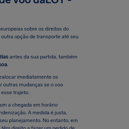
 europeias sobre os direitos do
r outra opção de transporte até seu
dias
antes da sua partida, também
soa
.
 realocar imediatamente os
ar outras mudanças se o voo
esse trajeto.
 com a chegada em horário
indenização. A medida é justa.
 seu planejamento. No entanto, em
têm direito a fazer um pedido de