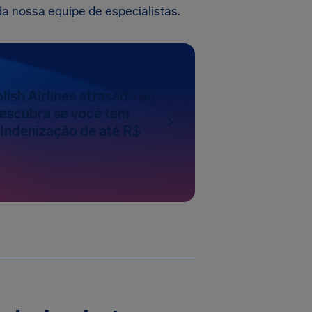
a nossa equipe de especialistas.
lish Airlines atrasado ou
escubra se você tem
 Indenização de até R$