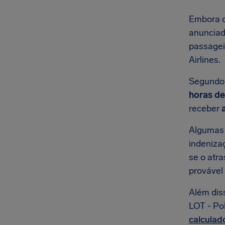
Embora c
anunciado
passagei
Airlines.
Segundo 
horas de
receber
Alguma
indeniza
se o atr
provável
Além dis
LOT - Pol
calculado