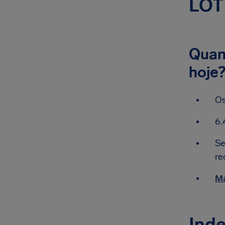
LOT 
Quant
hoje
Os
6.
Se
re
Ma
Inde