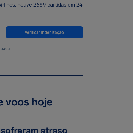
irlines, houve 2659 partidas em 24
Verificar Indenização
 paga
e voos hoje
s sofreram atraso