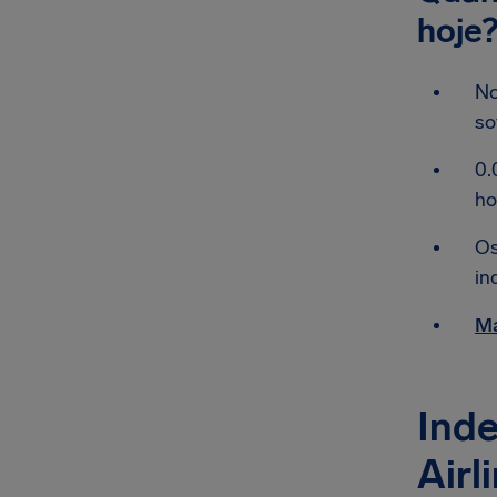
hoje
No
so
0.
ho
Os
in
Ma
Inde
Airl