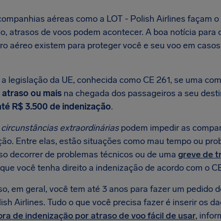
ompanhias aéreas como a LOT - Polish Airlines façam o 
, atrasos de voos podem acontecer. A boa notícia para os
ro aéreo existem para proteger você e seu voo em casos 
a legislação da UE, conhecida como CE 261, se uma com
 atraso ou mais
na chegada dos passageiros a seu destino
até R$ 3.500 de indenização
.
s
circunstâncias extraordinárias
podem impedir as compan
ção. Entre elas, estão situações como mau tempo ou pro
aso decorrer de problemas técnicos ou de uma
greve de t
 que você tenha direito a indenização de acordo com o CE
so, em geral, você tem até 3 anos para fazer um pedido d
ish Airlines. Tudo o que você precisa fazer é inserir os 
ra de indenização por atraso de voo fácil de usar,
infor