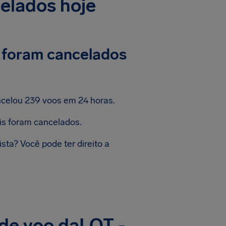
celados hoje
s foram cancelados
ncelou 239 voos em 24 horas.
is foram cancelados.
sta? Você pode ter direito a
de voo daLOT -