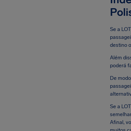
Poli
Se a LOT 
passageir
destino o
Além dis
poderá f
De modo 
passagei
alternati
Se a LOT
semelhant
Afinal, 
muitos c