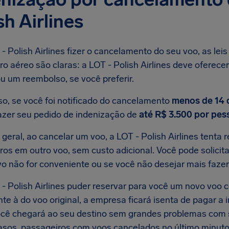
sh Airlines
- Polish Airlines fizer o cancelamento do seu voo, as leis
o aéreo são claras: a LOT - Polish Airlines deve oferece
u um reembolso, se você preferir.
so, se você foi notificado do cancelamento
menos de 14 
azer seu pedido de indenização de
até R$ 3.500 por pes
geral, ao cancelar um voo, a LOT - Polish Airlines tenta
ros em outro voo, sem custo adicional. Você pode solicit
vo não for conveniente ou se você não desejar mais fazer 
 - Polish Airlines puder reservar para você um novo voo
e à do voo original, a empresa ficará isenta de pagar a 
você chegará ao seu destino sem grandes problemas com
asos, passageiros com voos cancelados no último minuto 