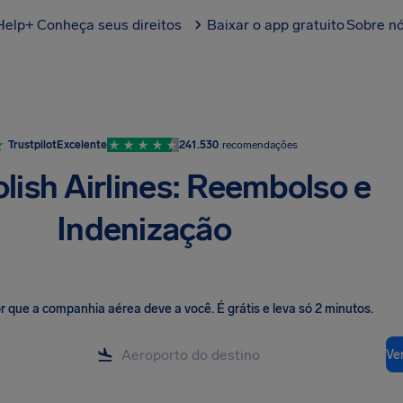
Help+
Conheça seus direitos
Baixar o app gratuito
Sobre n
Trustpilot
Excelente
241.530
recomendações
olish Airlines: Reembolso e
Indenização
lor que a companhia aérea deve a você
.
É grátis e leva só 2 minutos.
Ver