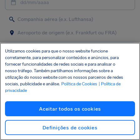
dd/mm/aaaa
Consultar voo
Utilizamos cookies para que o nosso website funcione
corretamente, para personalizar conteúdos e anúncios, para
fornecer funcionalidades de redes sociais e para analisar o
•
LH107
Lufthansa
CANCELADO
nosso tráfego. Também partilhamos informações sobre a
utilização do nosso website com os nossos parceiros de redes
Munich
Frankfurt
•
•
sociais, publicidade e análise.
Política de Cookies
| Política de
MUC
FRA
privacidade
05/08/2026
12:00
Aceitar todos os cookies
Verificar indenização
Definições de cookies
•
LH185
Lufthansa
CANCELADO