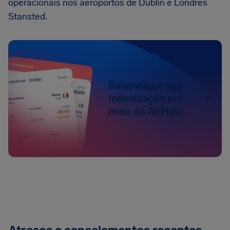
operacionais nos aeroportos de Dublin e Londres
Stansted.
Reivindique sua
Indenização por
meio da AirHelp