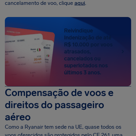
cancelamento de voo, clique
aqui
.
Reivindique
Indenização de até
R$ 10.000 por voos
atrasados,
cancelados ou
superlotados nos
últimos 3 anos.
Compensação de voos e
direitos do passageiro
aéreo
Como a Ryanair tem sede na UE, quase todos os
voos oferecidos são protegidos pelo CE 261, uma