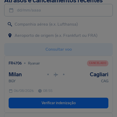
Atrasos e cancelamentos recentes
dd/mm/aaaa
Consultar voo
•
FR4706
Ryanair
CANCELADO
Milan
Cagliari
•
•
BGY
CAG
06/08/2026
08:55
Verificar indenização