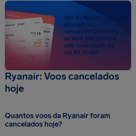
Voo da Ryanair
atrasado ou
cancelado? Descubra
se você tem direito a
uma Indenização de
até R$ 10.000
Ryanair: Voos cancelados
hoje
Quantos voos da Ryanair foram
cancelados hoje?