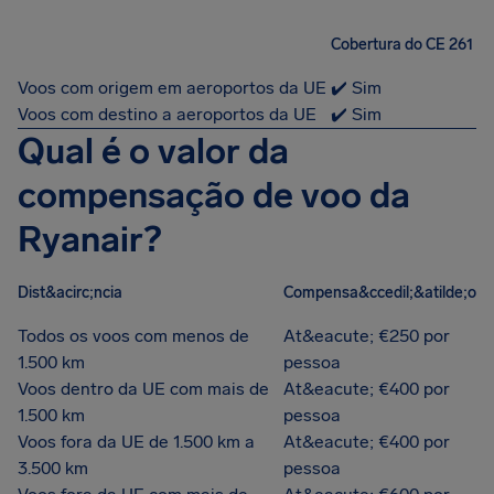
Cobertura do CE 261
Voos com origem em aeroportos da UE
✔️ Sim
Voos com destino a aeroportos da UE
✔️ Sim
Qual é o valor da
compensação de voo da
Ryanair?
Dist&acirc;ncia
Compensa&ccedil;&atilde;o
Todos os voos com menos de
At&eacute; €250 por
1.500 km
pessoa
Voos dentro da UE com mais de
At&eacute; €400 por
1.500 km
pessoa
Voos fora da UE de 1.500 km a
At&eacute; €400 por
3.500 km
pessoa