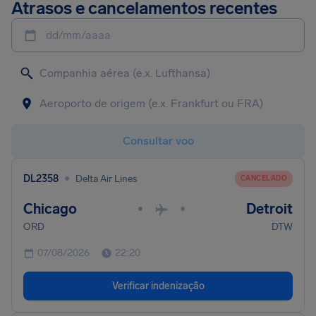
Atrasos e cancelamentos recentes
dd/mm/aaaa
Consultar voo
•
DL2358
Delta Air Lines
CANCELADO
Chicago
Detroit
•
•
ORD
DTW
07/08/2026
22:20
Verificar indenização