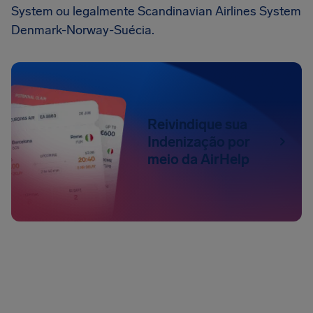
System ou legalmente Scandinavian Airlines System
Denmark-Norway-Suécia.
Reivindique sua
Indenização por
meio da AirHelp