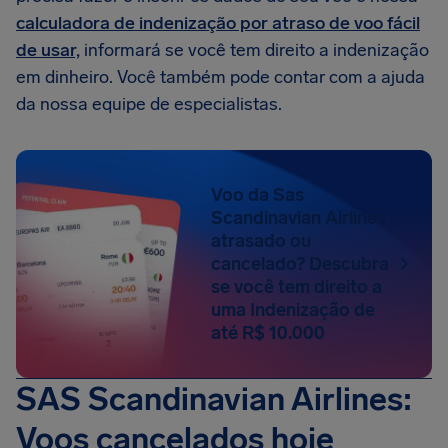
calculadora de indenização por atraso de voo fácil
de usar,
informará se você tem direito a indenização
em dinheiro. Você também pode contar com a ajuda
da nossa equipe de especialistas.
Voo da Sas
Scandinavian Airlines
atrasado ou
cancelado? Descubra
se você tem direito a
uma Indenização de
até R$ 10.000
SAS Scandinavian Airlines:
Voos cancelados hoje