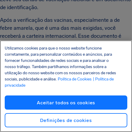
de identificação.
Após a verificação das vacinas, especialmente a de
febre amarela, que é uma das mais exigidas, você
receberá a carteira internacional. Esse documento é
fundamental para viagens a vários destinos e deve ser
Utilizamos cookies para que o nosso website funcione
incluído nos documentos para embarque internacional.
corretamente, para personalizar conteúdos e anúncios, para
fornecer funcionalidades de redes sociais e para analisar o
nosso tráfego. Também partilhamos informações sobre a
O que preciso para viajar com crianças
utilização do nosso website com os nossos parceiros de redes
ou menores de idade?
sociais, publicidade e análise.
Política de Cookies
| Política de
privacidade
Viajar com
crianças
ou menores de idade requer
atenção especial a alguns documentos específicos.
Aceitar todos os cookies
Além do passaporte, que é obrigatório para qualquer
viagem internacional, é necessário ter uma autorização
Definições de cookies
de viagem assinada pelos pais ou responsáveis legais.