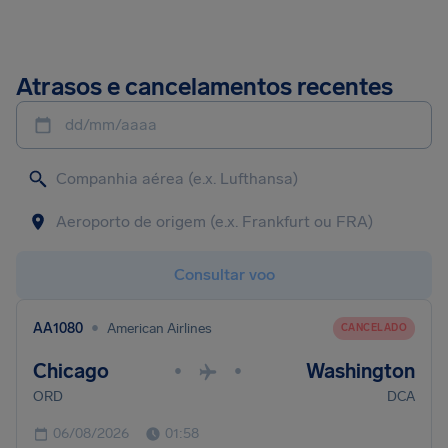
Atrasos e cancelamentos recentes
dd/mm/aaaa
Consultar voo
•
AA1080
American Airlines
CANCELADO
Chicago
Washington
•
•
ORD
DCA
06/08/2026
01:58