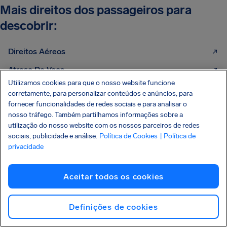
Mais direitos dos passageiros para
descobrir:
Direitos Aéreos
Atraso De Voos
Utilizamos cookies para que o nosso website funcione
Cancelamentos De Voos
corretamente, para personalizar conteúdos e anúncios, para
fornecer funcionalidades de redes sociais e para analisar o
Extravio De Bagagem
nosso tráfego. Também partilhamos informações sobre a
Perder Voo De Conexão
utilização do nosso website com os nossos parceiros de redes
sociais, publicidade e análise.
Política de Cookies
| Política de
Embarque Recusado
privacidade
Reembolso De Passagem Aérea
Aceitar todos os cookies
Resolução Nº 400 da ANAC
Atraso De Voo Internacional
Definições de cookies
Cancelamento De Voo Internacional