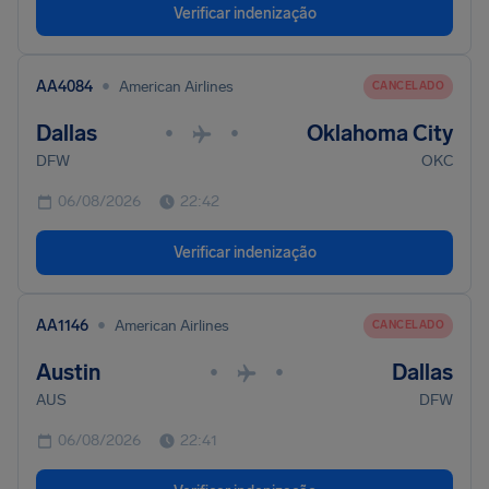
Verificar indenização
•
AA4084
American Airlines
CANCELADO
Dallas
Oklahoma City
•
•
DFW
OKC
06/08/2026
22:42
Verificar indenização
•
AA1146
American Airlines
CANCELADO
Austin
Dallas
•
•
AUS
DFW
06/08/2026
22:41