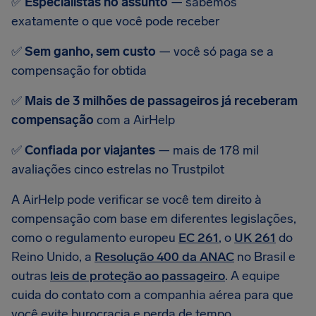
✅
Especialistas no assunto
— sabemos
exatamente o que você pode receber
✅
Sem ganho, sem custo
— você só paga se a
compensação for obtida
✅
Mais de 3 milhões de passageiros já receberam
compensação
com a AirHelp
✅
Confiada por viajantes
— mais de 178 mil
avaliações cinco estrelas no Trustpilot
A AirHelp pode verificar se você tem direito à
compensação com base em diferentes legislações,
como o regulamento europeu
EC 261
, o
UK 261
do
Reino Unido, a
Resolução 400 da ANAC
no Brasil e
outras
leis de proteção ao passageiro
. A equipe
cuida do contato com a companhia aérea para que
você evite burocracia e perda de tempo.