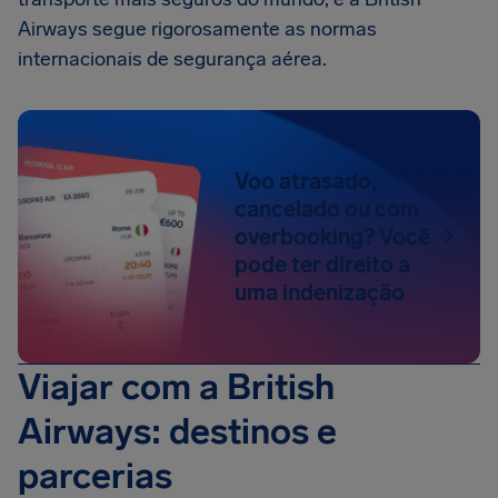
Airways segue rigorosamente as normas
internacionais de segurança aérea.
Voo atrasado,
cancelado ou com
overbooking? Você
pode ter direito a
uma indenização
Viajar com a British
Airways: destinos e
parcerias