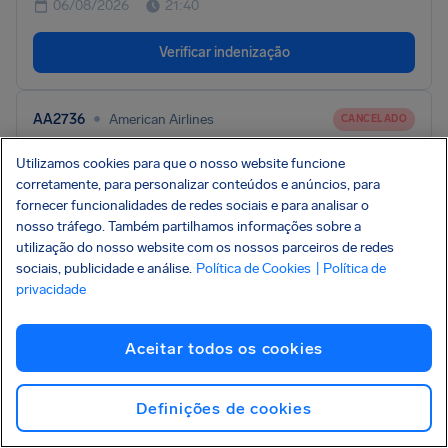
06/08/2026
21:40
Verificar indenização
•
AA2736
American Airlines
CANCELADO
Dallas
Fort Myers
•
•
Utilizamos cookies para que o nosso website funcione
corretamente, para personalizar conteúdos e anúncios, para
DFW
RSW
fornecer funcionalidades de redes sociais e para analisar o
06/08/2026
18:53
nosso tráfego. Também partilhamos informações sobre a
utilização do nosso website com os nossos parceiros de redes
sociais, publicidade e análise.
Política de Cookies
| Política de
Verificar indenização
privacidade
•
AA2929
American Airlines
CANCELADO
Aceitar todos os cookies
Dallas
Oklahoma City
•
•
DFW
OKC
Definições de cookies
06/08/2026
18:43