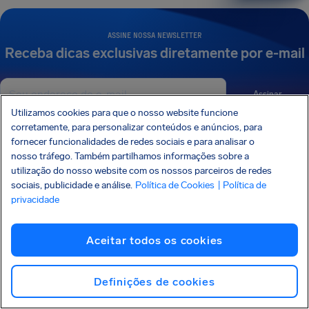
ASSINE NOSSA NEWSLETTER
Receba dicas exclusivas diretamente por e-mail
Assinar
Utilizamos cookies para que o nosso website funcione
corretamente, para personalizar conteúdos e anúncios, para
Eu gostaria de receber e-mails da AirHelp e concordo com a
Declaração de
fornecer funcionalidades de redes sociais e para analisar o
Privacidade
.
nosso tráfego. Também partilhamos informações sobre a
utilização do nosso website com os nossos parceiros de redes
sociais, publicidade e análise.
Política de Cookies
| Política de
A AirHelp é membro da Associação dos Defensores dos Direitos dos Passageiros
privacidade
(Association of Passenger Rights Advocates - APRA), cuja missão é promover e
proteger os direitos dos passageiros.
A AIRHELP FOI MENCIONADA:
Aceitar todos os cookies
Definições de cookies
CONHEÇA SEUS DIREITOS