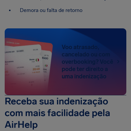
Demora ou falta de retorno
Voo atrasado,
cancelado ou com
overbooking? Você
pode ter direito a
uma indenização
Receba sua indenização
com mais facilidade pela
AirHelp